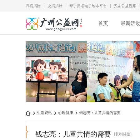
月捐捐赠
|
次捐捐赠
|
牵手阅读电子绘本平台
|
齐志公益视频
|
首页
最新活
犯错并不可怕，不敢承担
为儿童成长赋能｜2026“
生活资讯
心理健康
钱志亮：儿童共情的需要
责任才是更大的问题
长奇遇记”素养赋
钱志亮：儿童共情的需要
[复制链接]
广
›
›
›