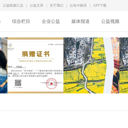
公益歌曲汇总
|
公益文库
|
关于我们
|
认知卡购买
|
APP下载
动
综合栏目
企业公益
媒体报道
公益视频
成
李晓蓝捐赠证书
徐家良深度访谈：拆解新
QZ2026M028
型慈善生态，数智化