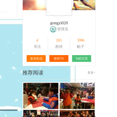
169
1
125
1
gongyi020
管理员
4
265
5996
关注
粉丝
帖子
发送私信
收听TA
Ta的主页
推荐阅读
更多+