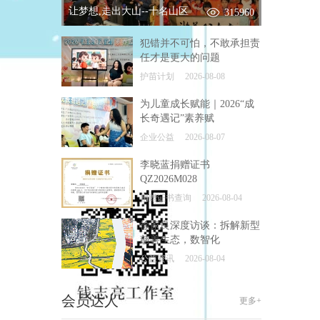
让梦想,走出大山--十名山区
315960
犯错并不可怕，不敢承担责
任才是更大的问题
护苗计划
2026-08-08
为儿童成长赋能｜2026“成
长奇遇记”素养赋
企业公益
2026-08-07
李晓蓝捐赠证书
QZ2026M028
捐赠证书查询
2026-08-04
徐家良深度访谈：拆解新型
慈善生态，数智化
公益资讯
2026-08-04
会员达人
更多+