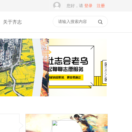
您好，请
登录
注册
关于齐志
一家5A级社会组织，为何
谭建光：社志融合是志愿
差点撑不过2026？
服务的常态，但不是