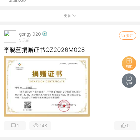
更多
gongyi020
关注
5 天前
李晓蓝捐赠证书QZ2026M028
功能
发帖
1
148
0