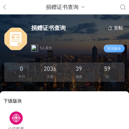
捐赠证书查询
捐赠证书查询
发帖
5人关注
关注版块
0
2036
39
59
今日
主题
排名
ID
下级版块
公益联募