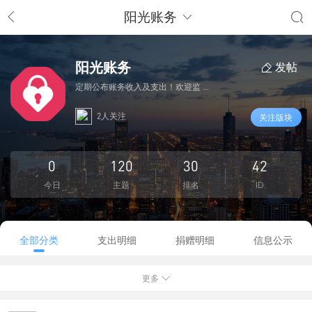
阳光账务
阳光账务
发帖
定期公布账务收入及支出！欢迎监 ...
2人关注
关注版块
0
120
30
42
今日
主题
排名
ID
全部分类
支出明细
捐赠明细
信息公示
更多