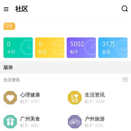
社区
公告
0
0
5002
31万
今日
昨日
帖子
会员
版块
生活资讯
心理健康
生活资讯
帖子: 1091
帖子: 1998
广州美食
户外旅游
帖子: 985
帖子: 928