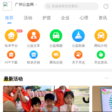
广州公益网
快速搜索您想要的...
粤ICP备14025298号
粤公网安备44010402001949
推荐
活动
护苗
企业
心理
资讯
推荐
绘本平台
公益文库
公益视频
公益歌曲
网站介绍
APP下载
联劝月捐
腾讯次捐
关于齐志
齐志资讯
最新活动