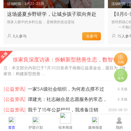
活动时间：8月22-23日
活动时间：20
这场盛夏乡野研学，让城乡孩子双向奔赴
很多人眼中的乡村公益， 是物资的送达是短
曾经胆战心
一不顺心
6人参与
去参与
15人参
徐家良深度访谈：拆解新型慈善生态，数智化
功能
注：本文部分内容已于7月30日发表于南都公益基金会，题目为《徐
家良：构建新型慈善 ...
发布
[公益资讯]
一家5A级社会组织，为何差点撑不过
6 天前
2026？
[公益资讯]
谭建光：社志融合是志愿服务的常态，
6 天前
但不是
[公益资讯]
我干了15年公益组织，我准备注销
2026-08-01
了！
[护苗计划]
积木学安全，平安伴成长｜乐乐箱·
2026-08-01
首页
护苗计划
绘本阅读
媒体报道
我的
乐主题第
[护苗计划]
积木赴约，为爱赋能｜齐志社工乐
2026-07-30