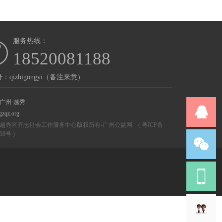
服务热线：
18520081188
：qizhigongyi（备注来意）
广州·越秀
gzqz.org
越秀区齐志社会工作服务中心版权所有-
广州公益网
(
粤ICP备
298号
)