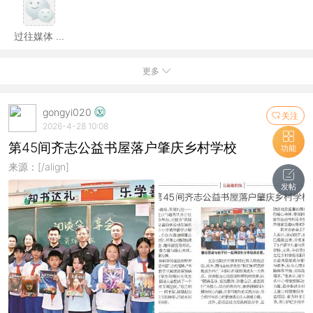
过往媒体 ...
更多
gongyi020
关注
2026-4-28 10:08
第45间齐志公益书屋落户肇庆乡村学校
功能
来源：[/align]
发帖