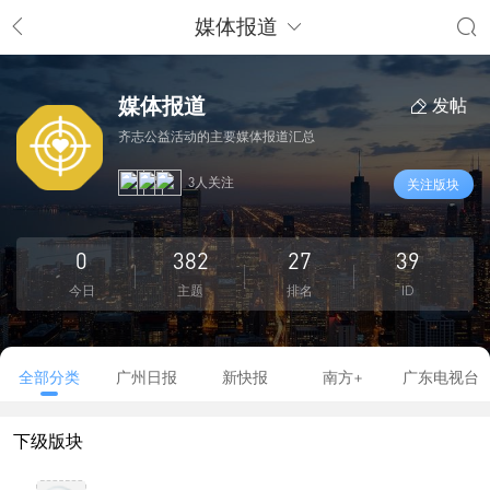
媒体报道
媒体报道
发帖
齐志公益活动的主要媒体报道汇总
3人关注
关注版块
0
382
27
39
今日
主题
排名
ID
全部分类
广州日报
新快报
南方+
广东电视台
下级版块