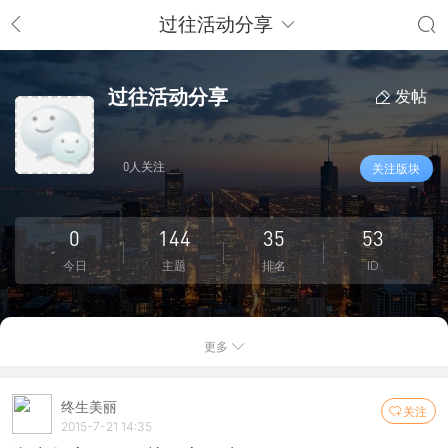
过往活动分享
过往活动分享
发帖
0人关注
关注版块
0
144
35
53
今日
主题
排名
ID
更多
终生美丽
关注
2015-7-21 14:35