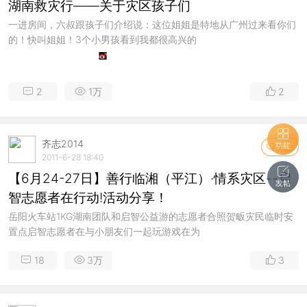
湖南救灾行——关于灾区孩子们
一进房间，六叔跟孩子们介绍说：这位姐姐是特地从广州过来看你们
的！快叫姐姐！3个小男孩看到我都很高兴的
2
1万
2
齐志2014
功能
关注
2011-6-28 18:40
【6月24-27日】善行临湘（平江）·情系灾区--启
发帖
智志愿者在行动!活动分享！
岳阳火车站1KG湖南团队和启智公益游的志愿者合照贺畈灾民临时安
置点启智志愿者在与小朋友们一起玩游戏在为
18
3万
3