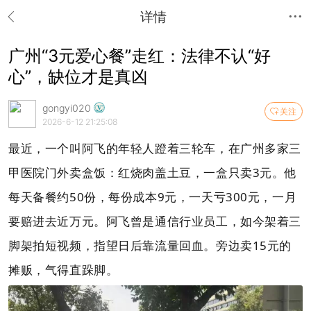
详情
广州“3元爱心餐”走红：法律不认“好
心”，缺位才是真凶
gongyi020
关注
2026-6-12 21:25:08
最近，一个叫阿飞的年轻人蹬着三轮车，在广州多家三
甲医院门外卖盒饭：红烧肉盖土豆，一盒只卖3元。他
每天备餐约50份，每份成本9元，一天亏300元，一月
要赔进去近万元。阿飞曾是通信行业员工，如今架着三
脚架拍短视频，指望日后靠流量回血。旁边卖15元的
摊贩，气得直跺脚。