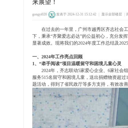
来展望！
29
1
65
1
gongyi020
发表于 2024-12-31 15:12:42
|
显示全部楼层
|
在过去的一年里，广州市越秀区齐志社会工作
下，秉承“齐聚爱志必达”的公益初心，充分发
显著成效。现将我们的2024年度工作总结及20
一、2024年工作亮点回顾
州
1、
“牵手阅读”项目温暖
留守和困境儿童心灵
2024年，齐志联动5家爱心企业、6家社会组
服务515名留守和困境儿童，送出捐赠物资超过1
题活动，得到了省民政厅等多方支持，有效改
公