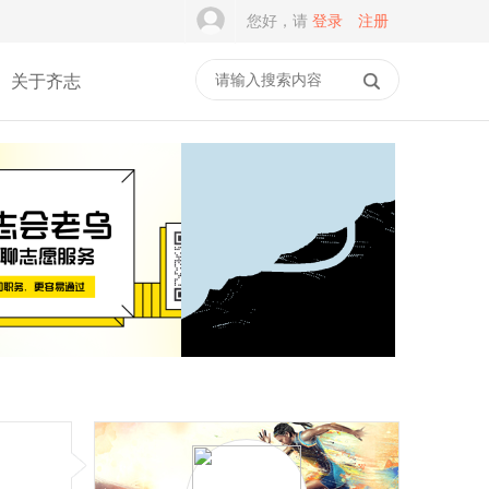
您好，请
登录
注册
关于齐志
谭建光：社志融合是志愿
积木学安全，平安伴成长
服务的常态，但不是
｜乐乐箱·乐主题第