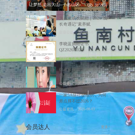
让梦想,走出大山--十名山区
315936
为儿童成长赋能｜2026“成
长奇遇记”素养赋
企业公益
2026-08-07
李晓蓝捐赠证书
QZ2026M028
捐赠证书查询
2026-08-04
徐家良深度访谈：拆解新型
慈善生态，数智化
公益资讯
2026-08-04
一家5A级社会组织，为何
差点撑不过2026？
公益资讯
2026-08-03
会员达人
更多+