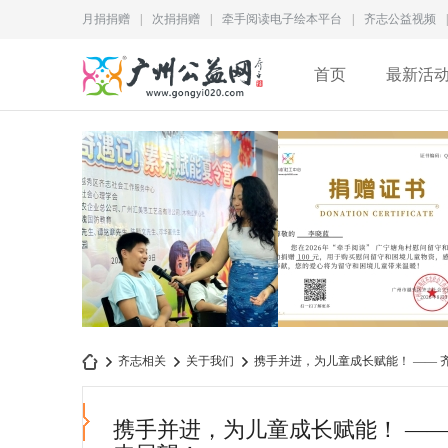
月捐捐赠
|
次捐捐赠
|
牵手阅读电子绘本平台
|
齐志公益视频
|
首页
最新活
为儿童成长赋能｜2026“成
李晓蓝捐赠证书
齐志相关
关于我们
携手并进，为儿童成长赋能！ —— 齐志社
长奇遇记”素养赋
QZ2026M028
携手并进，为儿童成长赋能！ ——
广
›
›
›