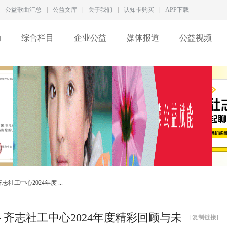
公益歌曲汇总
|
公益文库
|
关于我们
|
认知卡购买
|
APP下载
动
综合栏目
企业公益
媒体报道
公益视频
徐家良深度访谈：拆解新
一家5A级社会组织，为何
工中心2024年度 ...
型慈善生态，数智化
差点撑不过2026？
 齐志社工中心2024年度精彩回顾与未
[复制链接]