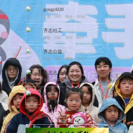
gongyi020
主题：5995
积分：30564
齐志社工
主题：1345
积分：6819
齐志公益
主题：1087
积分：5016
齐志志愿者
主题：655
积分：2310
Mia酱
主题：339
积分：9704
广告位