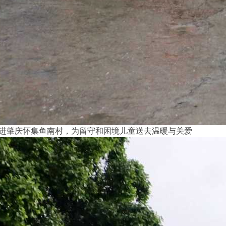
读”走进肇庆怀集鱼南村，为留守和困境儿童送去温暖与关爱