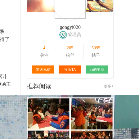
106
1
162
1
gongyi020
导
管理员
得了
4
265
5995
关注
粉丝
帖子
发送私信
收听TA
Ta的主页
累计
9场主
推荐阅读
更多+