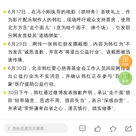
6月17日，在冯小刚执导的电影《抓特务》首映礼上，
作
为影片配乐制作人的韩红，现场呼吁观众支持票房，使用
北方方言“走个面儿”（意为给个面子、捧个场），引发部
分网友质疑其“道德绑架”。
6月29日，网传一张韩红朋友圈截图，内容为韩红为“不
当发言”诚恳道歉，并宣布“将退出公益行业”。该截图被迅
速传播。
功能
6月30日，北京韩红爱心慈善基金会工作人员回应网传退
出公益行业为不实消息，并确认韩红正在参与"百人援
发布
蒙"医疗援助公益行动。
30日下午，韩红通过微博发表致歉声明，承认“走个面”措
辞“轻率随意、思虑不周、措辞失当”，表示“深感自责”，
并承诺“常怀谦卑自省之心，谨言慎行、踏实做事”。
您的态度至关重要...