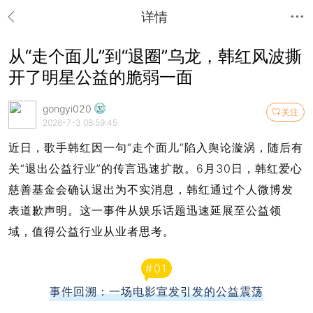
详情
从“走个面儿”到“退圈”乌龙，韩红风波撕
开了明星公益的脆弱一面
gongyi020
关注
2026-7-3 08:59:45
近日，歌手韩红因一句“走个面儿”陷入舆论漩涡，随后有
关“退出公益行业”的传言迅速扩散。6月30日，
韩红爱心
慈善基金会确认退出为不实消息，
韩红通过个人微博发
表道歉声明。这一事件从娱乐话题迅速延展至公益领
域，值得公益行业从业者思考。
#
0
1
事件回溯：一场电影宣发引发的公益震荡