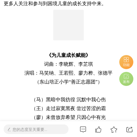
更多人关注和参与到困境儿童的成长支持中来。
《为儿童成长赋能》
词曲：李晓辉、李芷琪
功能
演唱：马笑纳、王若熙、廖力桦、张德平
（东山培正小学“善正志愿团”）
发布
（马）黑暗中我彷徨 沉默中我心伤
（王）走过寂寞黑夜 尝过苦涩的霜
（廖）未曾放弃希望 只因心中有光
（张）勇敢走出困境 让爱驱散迷茫
您的态度至关重要...