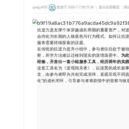
gongyi020
发表于 2026-7-7 09:19:38
|
显示全部楼层
|
阅
78
1
80
1
抗逆力是支撑个体穿越成长周期的
重要
资产，对
会内化为长期的人格底色与行为模式。如何让抗
服务
需要
持续探索的
议题
。
在传统
的
抗逆力提升小组
中，
参与者
往往
处于被
察，所学方法难以迁移到现实的逆境场景中。
为
州
经验，开发出一套小组服务工具，经历两年的实
这套工具名为
《逆境闯关者》
，
以连贯的成长叙
支，由参与者即兴共创完成演绎，直观呈现不同
化”的成长闭环
，
引导参与者将剧情中的觉察与收
公