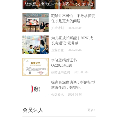
让梦想,走出大山--十名山区
315962
犯错并不可怕，不敢承担责
任才是更大的问题
护苗计划
2026-08-08
为儿童成长赋能｜2026“成
长奇遇记”素养赋
企业公益
2026-08-07
李晓蓝捐赠证书
QZ2026M028
捐赠证书查询
2026-08-04
徐家良深度访谈：拆解新型
慈善生态，数智化
公益资讯
2026-08-04
会员达人
更多+