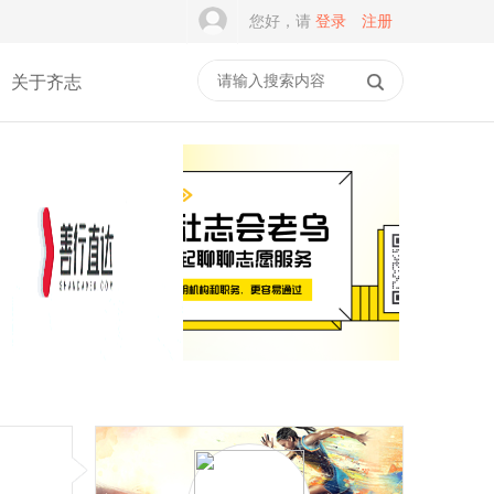
您好，请
登录
注册
关于齐志
一家5A级社会组织，为何
谭建光：社志融合是志愿
差点撑不过2026？
服务的常态，但不是