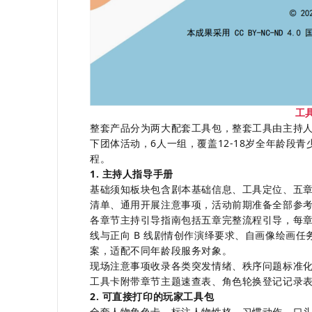
工
整套产品分为两大配套工具包，整套工具由主持
下团体活动，
6
人一组，覆盖
12-18
岁全年龄段青
程。
1. 主持人指导手册
基础须知板块包含剧本基础信息、工具定位、五
清单、通用开展注意事项，活动前期准备全部参
各章节主持引导指南包括五章完整流程引导，每章
线与正向 B 线剧情创作演绎要求、自画像绘画
案，适配不同年龄段服务对象。
现场注意事项收录各类突发情绪、秩序问题标准
工具卡附带章节主题速查表、角色轮换登记记录
2. 可直接打印的玩家工具包
全套人物角色卡，标注人物性格、习惯动作、口