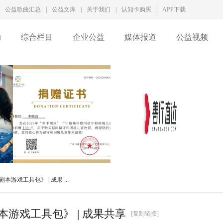
公益歌曲汇总
|
公益文库
|
关于我们
|
认知卡购买
|
APP下载
动
综合栏目
企业公益
媒体报道
公益视频
成
李晓蓝捐赠证书
徐家良深度访谈：拆解新
戏工具包》 | 成果 ...
QZ2026M028
型慈善生态，数智化
游戏工具包》 | 成果共享
[复制链接]