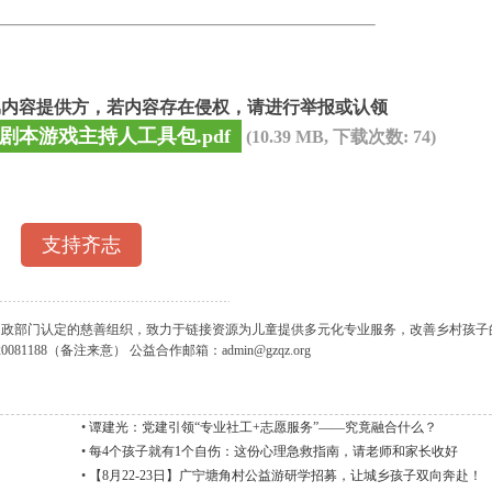
属内容提供方，若内容存在侵权，请进行举报或认领
剧本游戏主持人工具包.pdf
(10.39 MB, 下载次数: 74)
支持齐志
获民政部门认定的慈善组织，致力于链接资源为儿童提供多元化专业服务，改善乡村孩子
88（备注来意） 公益合作邮箱：admin@gzqz.org
•
谭建光：党建引领“专业社工+志愿服务”——究竟融合什么？
•
每4个孩子就有1个自伤：这份心理急救指南，请老师和家长收好
•
【8月22-23日】广宁塘角村公益游研学招募，让城乡孩子双向奔赴！