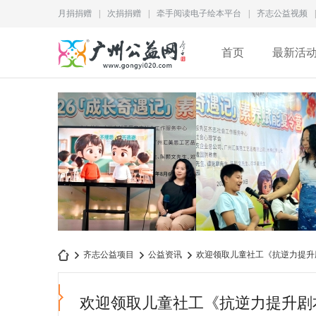
月捐捐赠
|
次捐捐赠
|
牵手阅读电子绘本平台
|
齐志公益视频
|
首页
最新活
犯错并不可怕，不敢承担
为儿童成长赋能｜2026“
齐志公益项目
公益资讯
欢迎领取儿童社工《抗逆力提升剧本游
责任才是更大的问题
长奇遇记”素养赋
欢迎领取儿童社工《抗逆力提升剧本
广
›
›
›