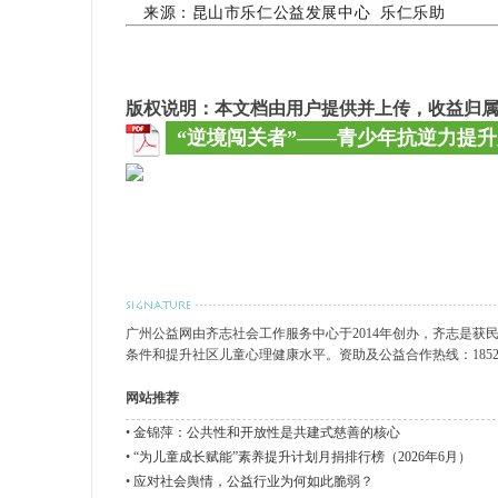
来源：昆山市乐仁公益发展中心 乐仁乐助
版权说明：本文档由用户提供并上传，收益归
“逆境闯关者”——青少年抗逆力提升
广州公益网由齐志社会工作服务中心于2014年创办，齐志是
条件和提升社区儿童心理健康水平。资助及公益合作热线：185200811
网站推荐
•
金锦萍：公共性和开放性是共建式慈善的核心
•
“为儿童成长赋能”素养提升计划月捐排行榜（2026年6月）
•
应对社会舆情，公益行业为何如此脆弱？