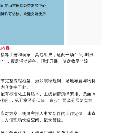
具内容
人指导手册和玩家工具包组成，适配一场
4-5
小时线
少年，覆盖活动筹备、现场开展、复盘收尾全流
章节完整流程框架、游戏演绎规则、场地布置与物料
考内容集中于此。
配有标准化主持话术、主线剧情演绎安排、负面 A
任务指引；第五章区分低龄、青少年两套分层复盘方
化应对方案，明确主持人中立陪伴的工作定位；速查
表，方便现场快速查阅、记录管控。
头禅与角色任务，方便参与者快速代入角色。