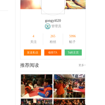
171
1
129
1
gongyi020
管理员
4
265
5996
关注
粉丝
帖子
发送私信
收听TA
Ta的主页
推荐阅读
更多+