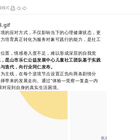
读模式
113
1
162
1
逆境的应对方式，不仅影响当下的心理健康状态，更
逆力培育真正转化为
服务对象
可践行的能力，是
社工
动位置，情感卷入度不足，难以形成深层的自我觉
此，昆山市乐仁公益发展中心儿童社工团队基于实践
践与迭代，向行业同仁发布。
事为主线，在每个逆境节点设置
正负向
两条剧情分
选择带来的发展走向。通过
“体验—觉察—复盘—内
获对应到自身的真实生活困境。