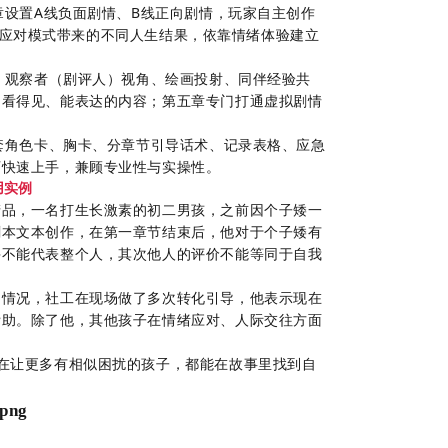
章设置
A
线
负面剧情、
B
线
正向剧情，玩家自主创作
 两种应对模式带来的不同人生结果，依靠情绪体验建立
、观察者（剧评人）视角、绘画投射、同伴经验共
为看得见、能表达的内容；第五章专门打通虚拟剧情
套角色卡、胸卡、分章节引导话术、记录表格、应急
可快速上手，兼顾专业性与实操性。
用实例
产品，一名打生长激素的初二男孩，之前因个子矮一
剧本文本创作，在第一章节结束后，他对于个子矮有
并不能代表整个人，其次他人的评价不能等同于自我
的情况，社工在现场做了多次转化引导，他表示现在
帮助。除了他，其他孩子在情绪应对、人际交往方面
在
让更多有相似困扰的孩子，都能在故事里找到自