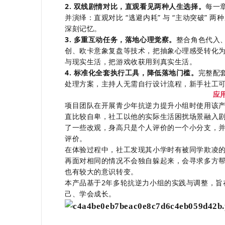
2.
双线剧情对比，直观看见两种人生选择
。
每一
并
演绎：直观对比 “逃避内耗” 与 “主动突破”
深刻记忆。
3.
多重互动任务，落地心理觉察
。
整合角色代入
创、欧卡意象复盘等技术，把抽象心理感受转化
与现实生活，把游戏收获用到真实生活。
4. 标准化全套执行工具，降低落地门槛。
完整配
处理方案，主持人无需自行设计流程，新手社工
应
项目团队在
开展青少年抗逆力提升小组时使用该
直比较自卑，社工以他的实际生活困扰场景融入
了一些改观，身高只是个人评价的一个小分支，
评价。
在体验过程中，社工发现其小学时有被同学欺凌
再面对相同的情况不会独自躲起来，会寻求多方
也有较大的意识转变。
本产品基于
2
年多轮
抗逆力小组的实践与调整
，
旨
己、学会成长。