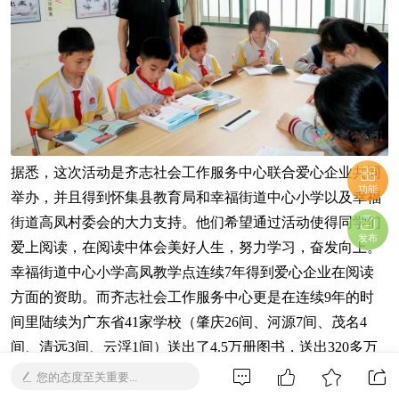
据悉，这次活动是齐志社会工作服务中心联合爱心企业共同
功能
举办，并且得到怀集县教育局和幸福街道中心小学以及幸福
街道高凤村委会的大力支持。他们希望通过活动使得同学们
发布
爱上阅读，在阅读中体会美好人生，努力学习，奋发向上。
幸福街道中心小学高凤教学点连续7年得到爱心企业在阅读
方面的资助。而齐志社会工作服务中心更是在连续9年的时
间里陆续为广东省41家学校（肇庆26间、河源7间、茂名4
间、清远3间、云浮1间）送出了4.5万册图书，送出320多万
元的各类物资，其中，爱心企业资助了23间公益书屋。正因
您的态度至关重要...
为有爱心企业积极承担社会责任，齐志公益书屋才能在全省