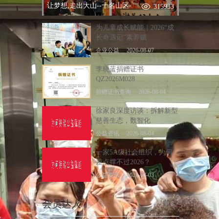
让梦想,走出大山--十名山区
315933
为儿童成长赋能｜2026“成
长奇遇记”素养赋
企业公益
2026-08-07
李晓蓝捐赠证书
QZ2026M028
捐赠证书查询
2026-08-04
徐家良深度访谈：拆解新型
慈善生态，数智化
公益资讯
2026-08-04
一家5A级社会组织，为何
差点撑不过2026？
公益资讯
2026-08-03
会员达人
更多+