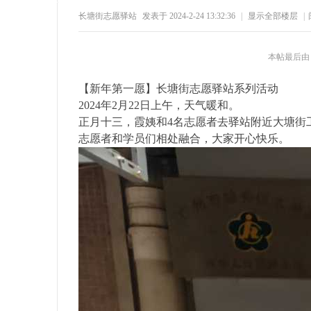
长塘街志愿驿站
发表于 2024-2-24 13:32:36
|
显示全部楼层
|
19
1
61
1
本帖最后由 长
【新年第一愿】长塘街志愿驿站系列活动
2024年2月22日上午，天气暖和。
正月十三，霞姨和4名志愿者去驿站附近大塘街
志愿者和学员们相处融合，大家开心快乐。
州
公