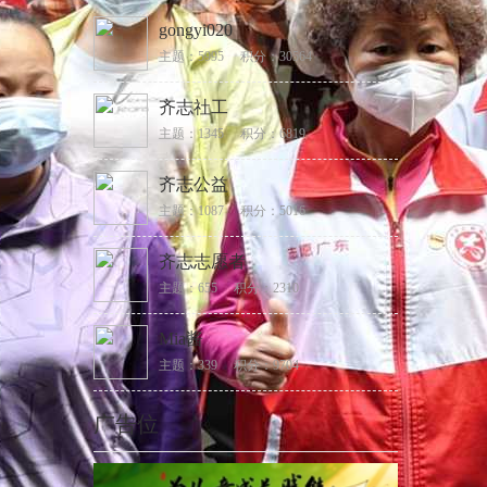
gongyi020
主题：5995
积分：30564
齐志社工
主题：1345
积分：6819
齐志公益
主题：1087
积分：5016
齐志志愿者
主题：655
积分：2310
Mia酱
主题：339
积分：9704
广告位