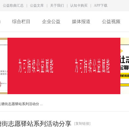
公益歌曲汇总
|
公益文库
|
关于我们
|
认知卡购买
|
APP下载
动
综合栏目
企业公益
媒体报道
公益视频
徐家良深度访谈：拆解新
一家5A级社会组织，为何
长塘街志愿驿站系列活动分 ...
型慈善生态，数智化
差点撑不过2026？
长塘街志愿驿站系列活动分享
[复制链接]