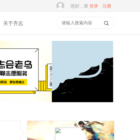
您好，请
登录
注册
关于齐志
谭建光：社志融合是志愿
积木学安全，平安伴成长
服务的常态，但不是
｜乐乐箱·乐主题第