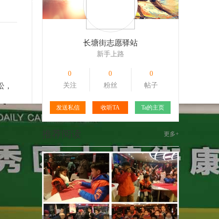
102
1
161
1
长塘街志愿驿站
新手上路
0
0
0
松，
关注
粉丝
帖子
发送私信
收听TA
Ta的主页
推荐阅读
更多+