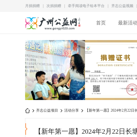
月捐捐赠
|
次捐捐赠
|
牵手阅读电子绘本平台
|
齐志公益视频
|
首页
最新活
为儿童成长赋能｜2026“成
李晓蓝捐赠证书
齐志公益项目
活动分享
【新年第一愿】2024年2月22日
长奇遇记”素养赋
QZ2026M028
【新年第一愿】2024年2月22日
广
›
›
›