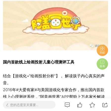
功能
国内首款线上绘画投射儿童心理测评工具
发布
结合【游戏化+“绘画投射分析”】， 解读孩子内心真实的声
音。
2016年#大爱有家#与美国游戏化专家合作，推出国内首款
线上心理测评系统，“阿盖画世界”APP帮助上万名家长解读
孩子内心真实心声。 2018年“阿盖画世界”H5版本以免安装
您的态度至关重要...
的形式登陆微信端口，力求让更多的家庭从中受惠。 那么，