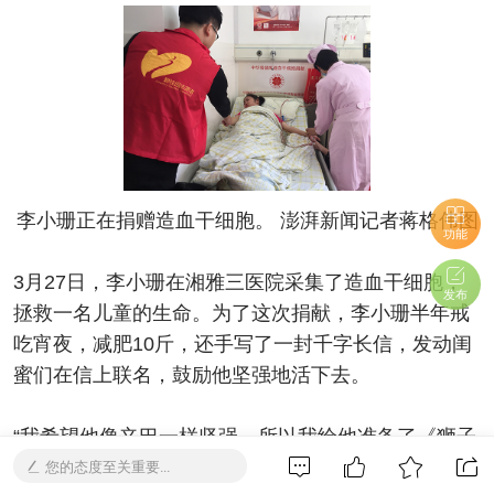
李小珊正在捐赠造血干细胞。 澎湃新闻记者蒋格伟图
功能
3月27日，李小珊在湘雅三医院采集了造血干细胞，
发布
拯救一名儿童的生命。为了这次捐献，李小珊半年戒
吃宵夜，减肥10斤，还手写了一封千字长信，发动闺
蜜们在信上联名，鼓励他坚强地活下去。
“我希望他像辛巴一样坚强，所以我给他准备了《狮子
王》碟片，鼓励他勇敢地追求自己的梦想。”李小珊告
您的态度至关重要...