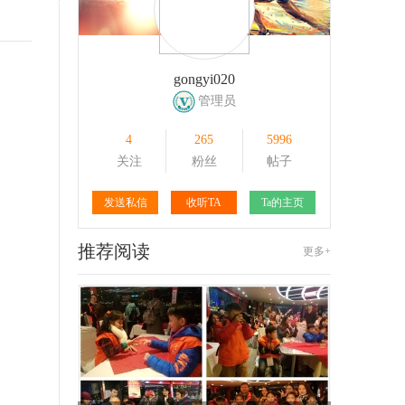
157
1
117
1
gongyi020
管理员
4
265
5996
关注
粉丝
帖子
发送私信
收听TA
Ta的主页
推荐阅读
更多+