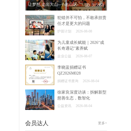
让梦想,走出大山--十名山区
315950
犯错并不可怕，不敢承担责
任才是更大的问题
护苗计划
2026-08-08
为儿童成长赋能｜2026“成
长奇遇记”素养赋
企业公益
2026-08-07
李晓蓝捐赠证书
QZ2026M028
捐赠证书查询
2026-08-04
徐家良深度访谈：拆解新型
慈善生态，数智化
公益资讯
2026-08-04
会员达人
更多+