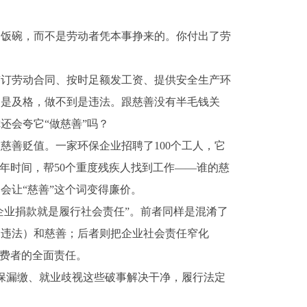
的饭碗，而不是劳动者凭本事挣来的。你付出了劳
。
签订劳动合同、按时足额发工资、提供安全生产环
了是及格，做不到是违法。跟慈善没有半毛钱关
还会夸它“做慈善”吗？
慈善贬值。一家环保企业招聘了100个工人，它
年时间，帮50个重度残疾人找到工作——谁的慈
会让“慈善”这个词变得廉价。
企业捐款就是履行社会责任”。前者同样是混淆了
是违法）和慈善；后者则把企业社会责任窄化
消费者的全面责任。
社保漏缴、就业歧视这些破事解决干净，履行法定