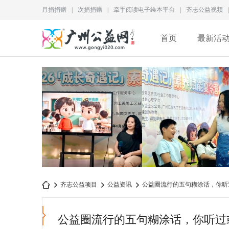
月捐捐赠
|
次捐捐赠
|
牵手阅读电子绘本平台
|
齐志公益视频
|
首页
最新活
犯错并不可怕，不敢承担
为儿童成长赋能｜2026“
齐志公益项目
公益资讯
公益圈流行的五句糊涂话，你听
责任才是更大的问题
长奇遇记”素养赋
公益圈流行的五句糊涂话，你听过
广
›
›
›