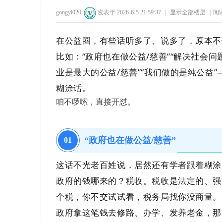
gongyi020
发表于 2026-6-5 21:59:37
|
显示全部楼层
|
阅
12
1
50
1
在公益圈，有些话听多了、说多了，原本不
比如：“政府也在做公益/慈善”“解决社会问
业是最大的公益/慈善”“我们做的是纯公益
糊涂话。
州
咱不啰嗦，直接开怼。
“政府也在做公益/慈善”
0
1
这话不光老百姓说，居然还有学者跟着糊涂
政府的钱哪来的？税收。税收是法定的、强
个税，你不交试试看，税务局找你没商量。
公
政府拿这笔钱去修路、办学、发养老金，那