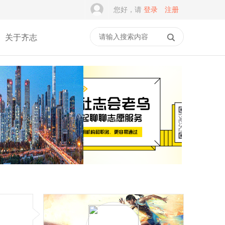
您好，请
登录
注册
关于齐志
一家5A级社会组织，为何
谭建光：社志融合是志愿
差点撑不过2026？
服务的常态，但不是