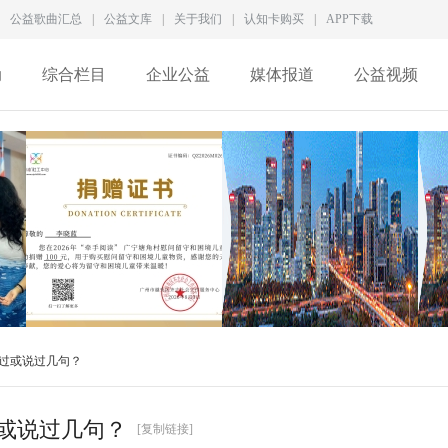
公益歌曲汇总
|
公益文库
|
关于我们
|
认知卡购买
|
APP下载
动
综合栏目
企业公益
媒体报道
公益视频
成
李晓蓝捐赠证书
徐家良深度访谈：拆解新
过或说过几句？
QZ2026M028
型慈善生态，数智化
或说过几句？
[复制链接]