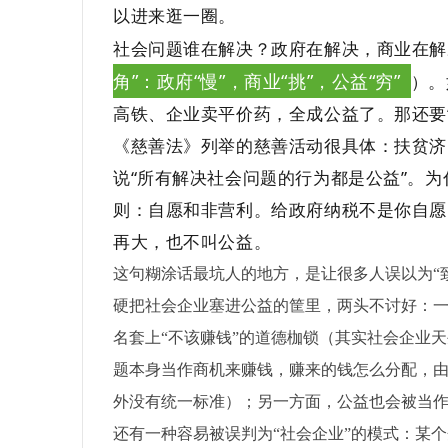
以进来逛一圈。
社会问题谁在解决？政府在解决，商业在解
角”：政府“慢”，商业“挑”，公益“穷”
）。
高铁、企业卖平价药，全成公益了。那还要
《慈善法》列举的慈善活动很具体：扶贫济
说“所有解决社会问题的行为都是公益”。
则：
自愿
和
非营利
。给政府纳税不是你自愿
再大，也不叫公益。
这句糊涂话最坑人的地方，是让很多人误以为“
硬把社会企业塞进公益的筐里，两头不讨好：一
名套上“不该赚钱”的道德枷锁（其实社会企业
题本身当作商机来赚钱，赚来的钱怎么分配，
外没有统一标准）；另一方面，公益也会被当作
还有一种容易被误判为“社会企业”的模式：某