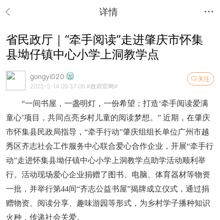
详情
省民政厅｜“牵手阅读”走进肇庆市怀集
县坳仔镇中心小学上洞教学点
gongyi020
关注
2025-5-14 09:37:06
#政府官网#
“一间书屋，一盏明灯，一份希望；打造‘牵手阅读爱满
童心’项目，共同点亮乡村儿童的阅读梦想。” 近期，在肇庆
市怀集县民政局指导，“牵手行动”肇庆组组长单位广州市越
秀区齐志社会工作服务中心联合爱心合作企业，开展“牵手行
动”走进怀集县坳仔镇中心小学上洞教学点助学活动顺利举
行。活动现场爱心企业捐赠了图书、电脑、体育器材等物资
一批，并举行第44间“齐志公益书屋”揭牌成立仪式，通过捐
赠物资、阅读分享、趣味游园等形式，为乡村学子播种知识
火种，传递社会关爱。