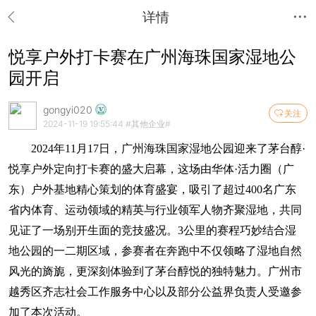
详情
悦享户外打卡赛在广州海珠国家湿地公
园开启
gongyi020
关注
2024-11-19 19:55:44
#其他企业#
2024年11月17日，广州海珠国家湿地公园迎来了茅台醇·
悦享户外定向打卡赛的盛大启幕，这场由华体·活力圈（广
东）户外基地精心策划的体育盛宴，吸引了超过400名广东
省内体育、运动领域的精英与行业领军人物齐聚湿地，共同
见证了一场别开生面的竞技盛况。3公里的赛程巧妙结合湿
地公园的一二期区域，参赛者在奔跑中不仅领略了湿地自然
风光的旖旎，更深刻体验到了茅台醇悦的独特魅力。广州市
越秀区齐志社会工作服务中心以及部分公益界负责人受邀参
加了本次活动。