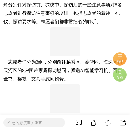
辉分别针对探访前、探访中、探访后的一些注意事项对8名
志愿者进行探访注意事项的培训，包括志愿者的着装、礼
仪、探访要求等。志愿者们都非常细心的聆听。
功能
志愿者们分为3组，分别前往越秀区、荔湾区、海珠区和
天河区的8户困难家庭探访慰问，赠送AI智能学习机、百科
发布
全书、棉被，文具等慰问物资。
唯品会志愿者小符分享到：“今天参加这个活动感受挺深
您的态度至关重要...
的，首先是齐志这边的时间安排比较紧凑，都非常合理，探