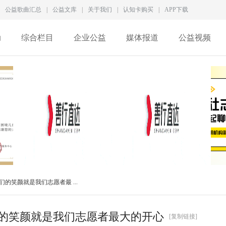
公益歌曲汇总
|
公益文库
|
关于我们
|
认知卡购买
|
APP下载
动
综合栏目
企业公益
媒体报道
公益视频
徐家良深度访谈：拆解新
一家5A级社会组织，为何
的笑颜就是我们志愿者最 ...
型慈善生态，数智化
差点撑不过2026？
们的笑颜就是我们志愿者最大的开心
[复制链接]