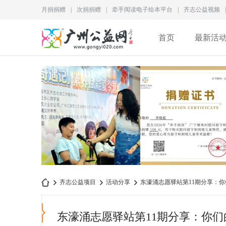
月捐捐赠
|
次捐捐赠
|
牵手阅读电子绘本平台
|
齐志公益视频
|
首页
最新活
为儿童成长赋能｜2026“成
李晓蓝捐赠证书
齐志公益项目
活动分享
东濠涌志愿驿站第11期分享：你们
长奇遇记”素养赋
QZ2026M028
东濠涌志愿驿站第11期分享：你
广
›
›
›