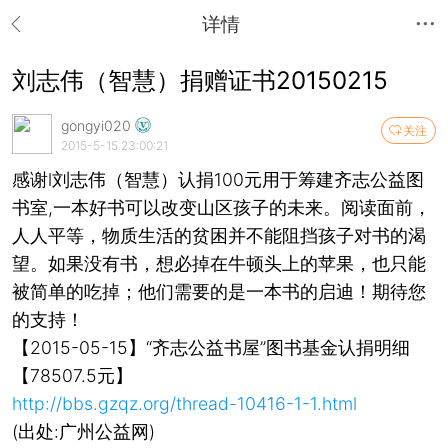
详情
刘志伟（智慧）捐赠证书20150215
gongyi020
关注
2015-5-15 23:00:21
感谢l刘志伟（智慧）认捐100元用于筹建齐志公益图
书室,一本好书可以改变山区孩子的未来。阅读面前，
人人平等，物质生活的贫困并不能阻挡孩子对书的渴
望。如果没有书，想必掉在牛顿头上的苹果，也只能
被简单的吃掉；他们需要的是一本书的启迪！期待您
的支持！
【2015-05-15】“齐志公益书屋”图书基金认捐明细
【78507.5元】
http://bbs.gzqz.org/thread-10416-1-1.html
(出处:广州公益网)