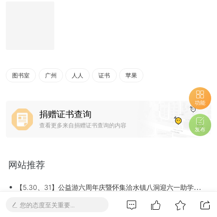
图书室
广州
人人
证书
苹果
功能
捐赠证书查询
查看更多来自捐赠证书查询的内容
发布
网站推荐
•
【5.30、31】公益游六周年庆暨怀集洽水镇八洞迎六一助学活动招募志愿者！[怀集]
•
2015.5.14驿站清点分享
您的态度至关重要...