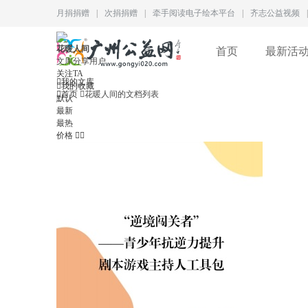
月捐捐赠
|
次捐捐赠
|
牵手阅读电子绘本平台
|
齐志公益视频
|
花暖人间
首页
最新活
文库分享用户
关注TA

我的文库

我的收藏

首页

花暖人间的文档列表
默认
最新
最热
价格

