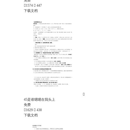
免费

1574

447
下载文档

45是谁嗯嗯在我头上
免费

1629

438
下载文档