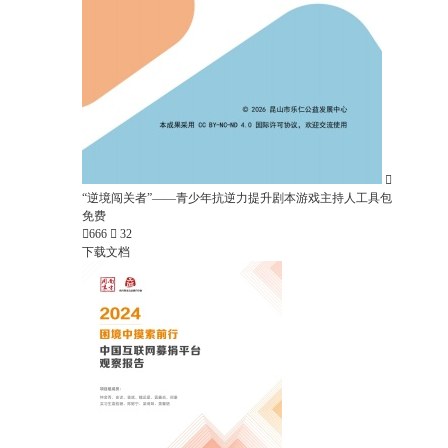

“逆境闯关者”——青少年抗逆力提升剧本游戏主持人工具包
免费

666

32
下载文档