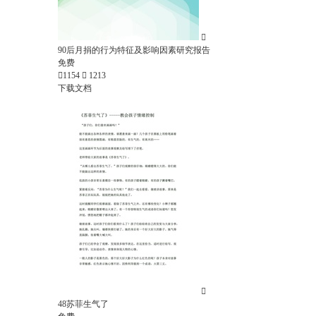

90后月捐的行为特征及影响因素研究报告
免费

1154

1213
下载文档

48苏菲生气了