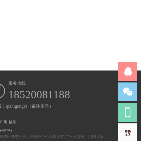
服务热线：
18520081188
：qizhigongyi（备注来意）
广州·越秀
gzqz.org
越秀区齐志社会工作服务中心版权所有-
广州公益网
(
粤ICP备