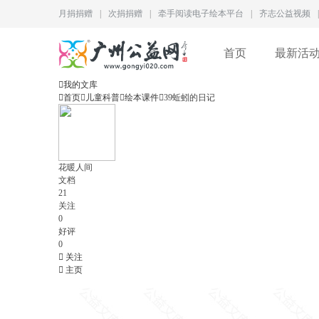
月捐捐赠
|
次捐捐赠
|
牵手阅读电子绘本平台
|
齐志公益视频
|
首页
最新活

我的文库

首页

儿童科普

绘本课件

39蚯蚓的日记
花暖人间
文档
21
关注
0
好评
0

关注

主页