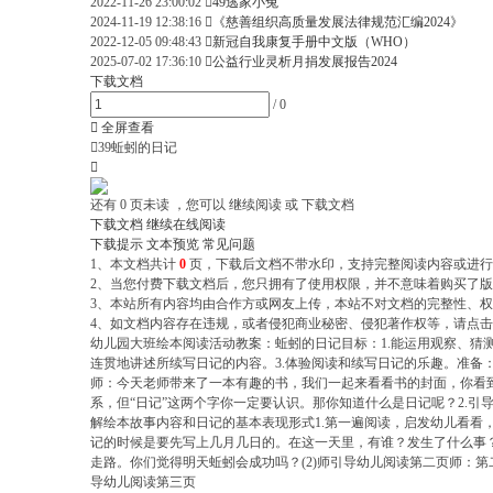
2022-11-26 23:00:02

49逃家小兔
2024-11-19 12:38:16

《慈善组织高质量发展法律规范汇编2024》
2022-12-05 09:48:43

新冠自我康复手册中文版（WHO）
2025-07-02 17:36:10

公益行业灵析月捐发展报告2024
下载文档
/
0

全屏查看

39蚯蚓的日记

还有
0
页未读 ，您可以 继续阅读 或 下载文档
下载文档
继续在线阅读
下载提示
文本预览
常见问题
1、本文档共计
0
页，下载后文档不带水印，支持完整阅读内容或进行
2、当您付费下载文档后，您只拥有了使用权限，并不意味着购买了版权
3、本站所有内容均由合作方或网友上传，本站不对文档的完整性、
4、如文档内容存在违规，或者侵犯商业秘密、侵犯著作权等，请点击
幼儿园大班绘本阅读活动教案：蚯蚓的日记目标：1.能运用观察、猜
连贯地讲述所续写日记的内容。3.体验阅读和续写日记的乐趣。准备
师：今天老师带来了一本有趣的书，我们一起来看看书的封面，你看到
系，但“日记”这两个字你一定要认识。那你知道什么是日记呢？2.
解绘本故事内容和日记的基本表现形式1.第一遍阅读，启发幼儿看看，
记的时候是要先写上几月几日的。在这一天里，有谁？发生了什么事
走路。你们觉得明天蚯蚓会成功吗？(2)师引导幼儿阅读第二页师：
导幼儿阅读第三页