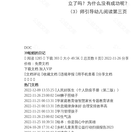
DOC
39蚯蚓的日记

阅读 1285

下载 393

大小 49.5K

总页数 0 页

2022-11-26 分享
价格：
免费文档
下载文档
加入VIP

文档评论

收藏文档

违规举报

用手机查看

分享文档




热门文档
2022-12-09 13:55:25

人民好医生《个人防疫手册（第二版）》
2022-11-26 23:00:02

44狮子照镜子
2022-11-21 00:13:31

学家庭教育做智慧家长专题教育讲座
2022-11-21 00:13:31

作息规律身体好 合理安排效率高
2022-11-21 00:13:31

学习管理孩子
2022-11-26 23:00:02

42生气汤
2022-11-25 10:39:51

绘本：你是我心中的英雄
2024-10-28 17:31:42

乡村儿童美育公益行动扫描报告2023