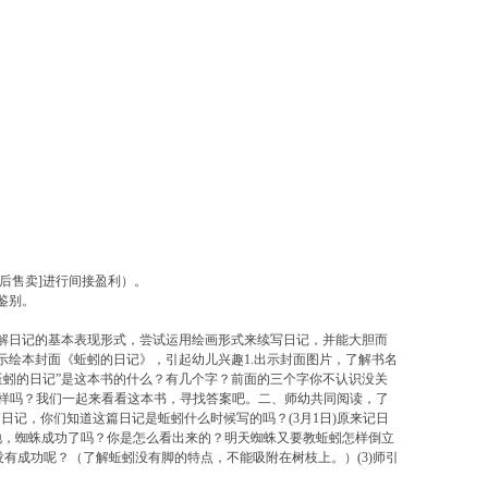
后售卖]进行间接盈利）。
鉴别。
了解日记的基本表现形式，尝试运用绘画形式来续写日记，并能大胆而
示绘本封面《蚯蚓的日记》，引起幼儿兴趣1.出示封面图片，了解书名
蚯蚓的日记”是这本书的什么？有几个字？前面的三个字你不认识没关
一样吗？我们一起来看看这本书，寻找答案吧。二、师幼共同阅读，了
日记，你们知道这篇日记是蚯蚓什么时候写的吗？(3月1日)原来记日
地，蜘蛛成功了吗？你是怎么看出来的？明天蜘蛛又要教蚯蚓怎样倒立
有成功呢？（了解蚯蚓没有脚的特点，不能吸附在树枝上。）(3)师引