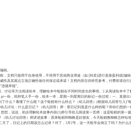
编辑。
，文档只能用于自身使用，不得用于其他商业用途（如 [转卖]进行直接盈利或[编辑
权威性及其观点立场正确性做任何保证或承诺！文档内容仅供研究参考，付费前请自行
“违规举报”。
测、讨论等方法阅读绘本，理解绘本中蚯蚓在不同时间发生的事情。2.从阅读绘本中
：pt一份，纸和笔人手一份，绘本一本，星期一到星期日的标记一份过程：一、直接出
了什么？看懂了什么呢？这个蚯蚓有什么特点？（幼儿回答）(根据幼儿回答引入)“
引导幼儿讨论：什么是日记？（幼儿回答）师：那日记到底是什么样的呢？和你们想的
想想，说说，初步理解绘本故事内容(1)师引导幼儿阅读第一页师：这是蚯蚓的第一篇
？（幼儿讨论回答）师讲述故事：原来蚯蚓和蜘蛛是好朋友，今天蚯蚓教蜘蛛怎样钻
第二天了，日记上的日期该怎么记录？对了，3月2号，这一天蚯学会倒立了吗？为什么没