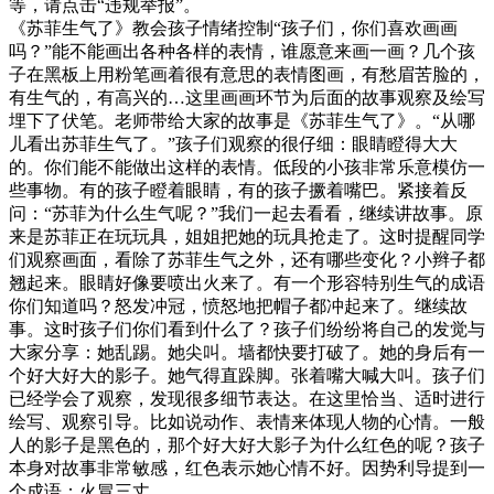
等，请点击“违规举报”。
《苏菲生气了》教会孩子情绪控制“孩子们，你们喜欢画画
吗？”能不能画出各种各样的表情，谁愿意来画一画？几个孩
子在黑板上用粉笔画着很有意思的表情图画，有愁眉苦脸的，
有生气的，有高兴的…这里画画环节为后面的故事观察及绘写
埋下了伏笔。老师带给大家的故事是《苏菲生气了》。“从哪
儿看出苏菲生气了。”孩子们观察的很仔细：眼睛瞪得大大
的。你们能不能做出这样的表情。低段的小孩非常乐意模仿一
些事物。有的孩子瞪着眼睛，有的孩子撅着嘴巴。紧接着反
问：“苏菲为什么生气呢？”我们一起去看看，继续讲故事。原
来是苏菲正在玩玩具，姐姐把她的玩具抢走了。这时提醒同学
们观察画面，看除了苏菲生气之外，还有哪些变化？小辫子都
翘起来。眼睛好像要喷出火来了。有一个形容特别生气的成语
你们知道吗？怒发冲冠，愤怒地把帽子都冲起来了。继续故
事。这时孩子们你们看到什么了？孩子们纷纷将自己的发觉与
大家分享：她乱踢。她尖叫。墙都快要打破了。她的身后有一
个好大好大的影子。她气得直跺脚。张着嘴大喊大叫。孩子们
已经学会了观察，发现很多细节表达。在这里恰当、适时进行
绘写、观察引导。比如说动作、表情来体现人物的心情。一般
人的影子是黑色的，那个好大好大影子为什么红色的呢？孩子
本身对故事非常敏感，红色表示她心情不好。因势利导提到一
个成语：火冒三丈。