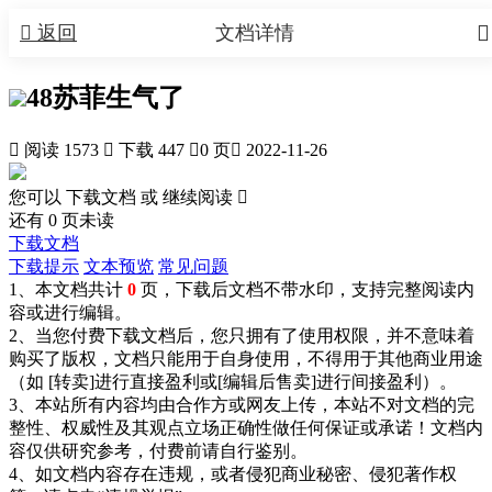


返回
文档详情
48苏菲生气了

阅读 1573

下载 447

0 页

2022-11-26
您可以 下载文档 或
继续阅读

还有
0
页未读
下载文档
下载提示
文本预览
常见问题
1、本文档共计
0
页，下载后文档不带水印，支持完整阅读内
容或进行编辑。
2、当您付费下载文档后，您只拥有了使用权限，并不意味着
购买了版权，文档只能用于自身使用，不得用于其他商业用途
（如 [转卖]进行直接盈利或[编辑后售卖]进行间接盈利）。
3、本站所有内容均由合作方或网友上传，本站不对文档的完
整性、权威性及其观点立场正确性做任何保证或承诺！文档内
容仅供研究参考，付费前请自行鉴别。
4、如文档内容存在违规，或者侵犯商业秘密、侵犯著作权