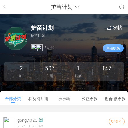
护苗计划
护苗计划
发帖
护苗计划
2人关注
关注版块
2
507
1
147
今日
主题
排名
ID
全部分类
联劝网月捐
乐乐箱
公益创投
创善·微创投
gongyi020
关注
2025-11-3 11:48