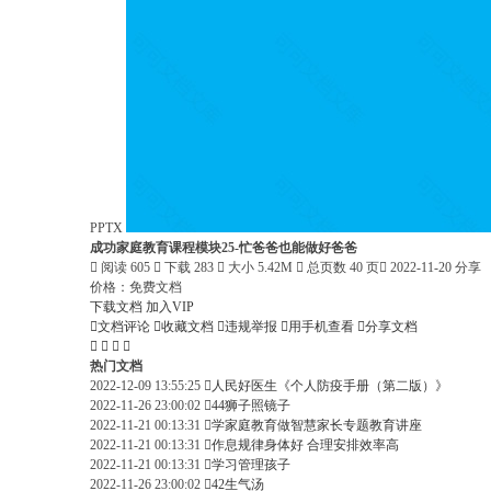
PPTX
成功家庭教育课程模块25-忙爸爸也能做好爸爸

阅读 605

下载 283

大小 5.42M

总页数 40 页

2022-11-20 分享
价格：
免费文档
下载文档
加入VIP

文档评论

收藏文档

违规举报

用手机查看

分享文档




热门文档
2022-12-09 13:55:25

人民好医生《个人防疫手册（第二版）》
2022-11-26 23:00:02

44狮子照镜子
2022-11-21 00:13:31

学家庭教育做智慧家长专题教育讲座
2022-11-21 00:13:31

作息规律身体好 合理安排效率高
2022-11-21 00:13:31

学习管理孩子
2022-11-26 23:00:02

42生气汤