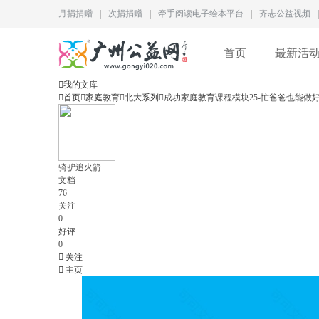
月捐捐赠
|
次捐捐赠
|
牵手阅读电子绘本平台
|
齐志公益视频
|
首页
最新活

我的文库

首页

家庭教育

北大系列

成功家庭教育课程模块25-忙爸爸也能做
骑驴追火箭
文档
76
关注
0
好评
0

关注

主页