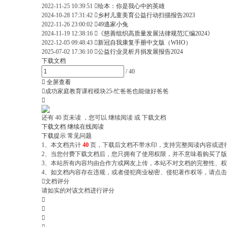
2022-11-25 10:39:51

绘本：你是我心中的英雄
2024-10-28 17:31:42

乡村儿童美育公益行动扫描报告2023
2022-11-26 23:00:02

49逃家小兔
2024-11-19 12:38:16

《慈善组织高质量发展法律规范汇编2024》
2022-12-05 09:48:43

新冠自我康复手册中文版（WHO）
2025-07-02 17:36:10

公益行业灵析月捐发展报告2024
下载文档
/
40

全屏查看

成功家庭教育课程模块25-忙爸爸也能做好爸爸

还有
40
页未读 ，您可以 继续阅读 或 下载文档
下载文档
继续在线阅读
下载提示
常见问题
1、本文档共计
40
页，下载后文档不带水印，支持完整阅读内容或进
2、当您付费下载文档后，您只拥有了使用权限，并不意味着购买了版权
3、本站所有内容均由合作方或网友上传，本站不对文档的完整性、
4、如文档内容存在违规，或者侵犯商业秘密、侵犯著作权等，请点击

文档评分
请如实的对该文档进行评分


