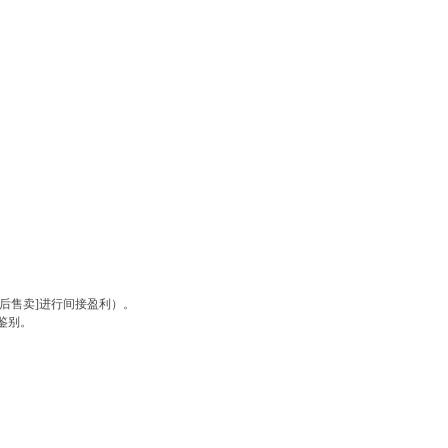
后售卖]进行间接盈利）。
鉴别。