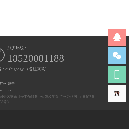
服务热线：
18520081188
：qizhigongyi（备注来意）
广州·越秀
gzqz.org
越秀区齐志社会工作服务中心版权所有-
广州公益网
(
粤ICP备
298号
)