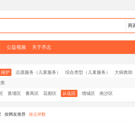
道
公益视频
关于齐志
人保护
志愿服务（儿童服务）
综合类型（儿童服务）
大病救助
合类
区
黄埔区
番禺区
花都区
从化区
增城区
南沙区
家
按网友推荐
按点评数