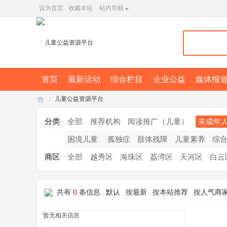
设为首页
收藏本站
站内导航
首页
最新活动
综合栏目
企业公益
媒体报
儿童公益资源平台
分类
全部
推荐机构
阅读推广（儿童）
未成年
困境儿童
孤独症
肢体残障
儿童素养
综
广
»
商区
全部
越秀区
海珠区
荔湾区
天河区
白云
共有
0
条信息
默认
按最新
按本站推荐
按人气商
暂无相关信息