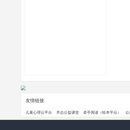
州
公
友情链接
儿童心理云平台
齐志公益课堂
牵手阅读（绘本平台）
公
益