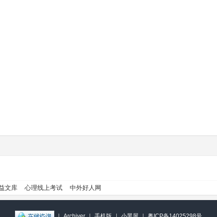
益文库
心理线上考试
中外好人网
|
Archiver
|
手机版
|
小黑屋
|
粤ICP备14025298号