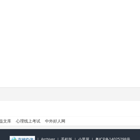
益文库
心理线上考试
中外好人网
|
Archiver
|
手机版
|
小黑屋
|
粤ICP备14025298号