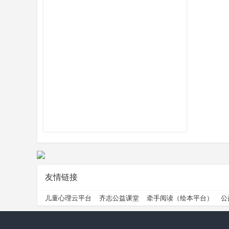
州
公
友情链接
儿童心理云平台
齐志公益课堂
牵手阅读（绘本平台）
公
益