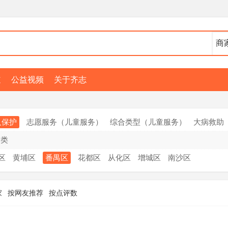
道
公益视频
关于齐志
人保护
志愿服务（儿童服务）
综合类型（儿童服务）
大病救助
合类
区
黄埔区
番禺区
花都区
从化区
增城区
南沙区
家
按网友推荐
按点评数