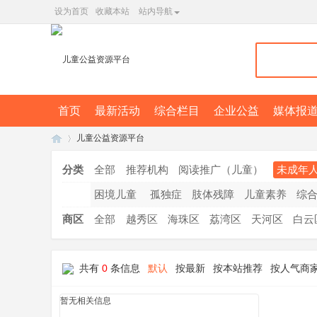
设为首页
收藏本站
站内导航
首页
最新活动
综合栏目
企业公益
媒体报
儿童公益资源平台
分类
全部
推荐机构
阅读推广（儿童）
未成年
困境儿童
孤独症
肢体残障
儿童素养
综
广
»
商区
全部
越秀区
海珠区
荔湾区
天河区
白云
共有
0
条信息
默认
按最新
按本站推荐
按人气商
暂无相关信息