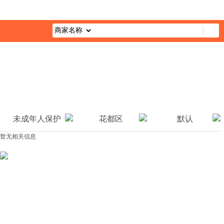
首页
最新活动
综合栏目
企业公益
媒体报道
公益视
未成年人保护
花都区
默认
暂无相关信息