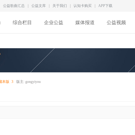
公益歌曲汇总
|
公益文库
|
关于我们
|
认知卡购买
|
APP下载
动
综合栏目
企业公益
媒体报道
公益视频
藏本版
3
版主:
gongyiyou