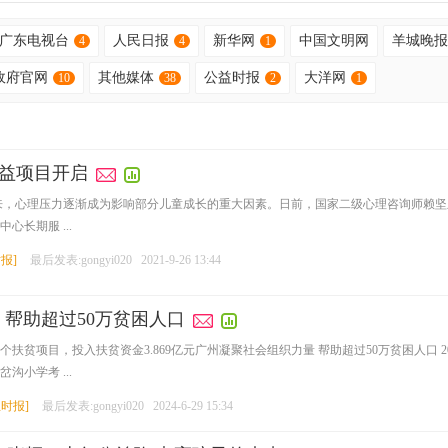
广东电视台
人民日报
新华网
中国文明网
羊城晚报
4
4
1
政府官网
其他媒体
公益时报
大洋网
10
38
2
1
公益项目开启
来，心理压力逐渐成为影响部分儿童成长的重大因素。日前，国家二级心理咨询师赖坚
长期服 ...
时报
]
最后发表:gongyi020
2021-9-26 13:44
 帮助超过50万贫困人口
5个扶贫项目，投入扶贫资金3.869亿元广州凝聚社会组织力量 帮助超过50万贫困人口
小学考 ...
息时报
]
最后发表:gongyi020
2024-6-29 15:34