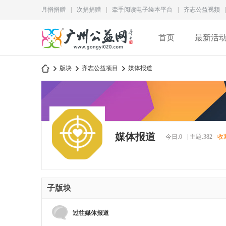
月捐捐赠
|
次捐捐赠
|
牵手阅读电子绘本平台
|
齐志公益视频
|
首页
最新活
版块
齐志公益项目
媒体报道
广
»
›
›
媒体报道
今日:
0
|
主题:
382
收
子版块
州
过往媒体报道