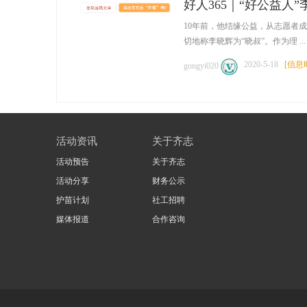
好人365｜“好公益人
10年前，他结缘公益，从志愿者
切地称李晓辉为“晓叔”。作为理 ...
2020-5-18
[
信息
gongyi020
网
活动资讯
关于齐志
活动预告
关于齐志
活动分享
财务公示
护苗计划
社工招聘
媒体报道
合作咨询