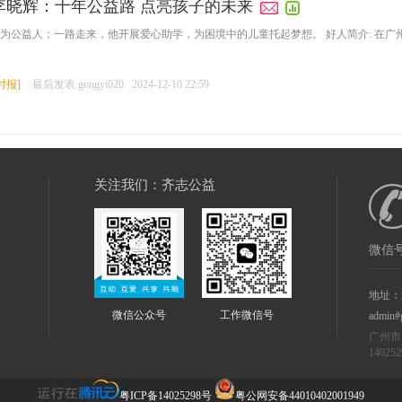
”李晓辉：十年公益路 点亮孩子的未来
成为公益人；一路走来，他开展爱心助学，为困境中的儿童托起梦想。 好人简介: 在
时报
]
最后发表:gongyi020
2024-12-10 22:59
关注我们：齐志公益
微信号
地址：
微信公众号
工作微信号
admin#
广州市
14025
粤ICP备14025298号
粤公网安备44010402001949