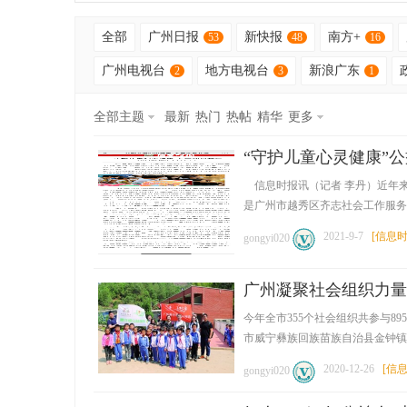
全部
广州日报
新快报
南方+
53
48
16
广州电视台
地方电视台
新浪广东
2
3
1
全部主题
最新
热门
热帖
精华
更多
“守护儿童心灵健康”
公
信息时报讯（记者 李丹）近年
是广州市越秀区齐志社会工作服务中心
2021-9-7
[
信息
gongyi020
广州凝聚社会组织力量
今年全市355个社会组织共参与89
市威宁彝族回族苗族自治县金钟镇岔沟
益
2020-12-26
[
信
gongyi020