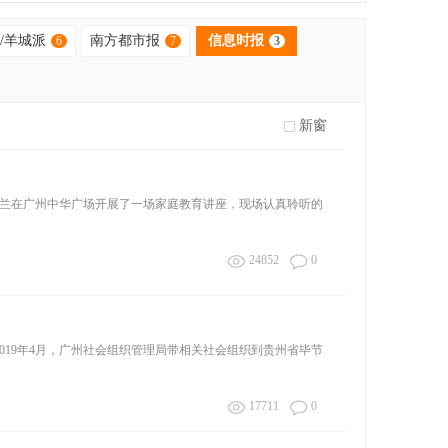
收起
/羊城派
南方都市报
信息时报
6
7
3
新窗
兰在广州中华广场开展了一场家庭教育讲座，现场认真聆听的
24852
0
 2019年4月，广州社会组织管理局带相关社会组织到贵州省毕节
17711
0