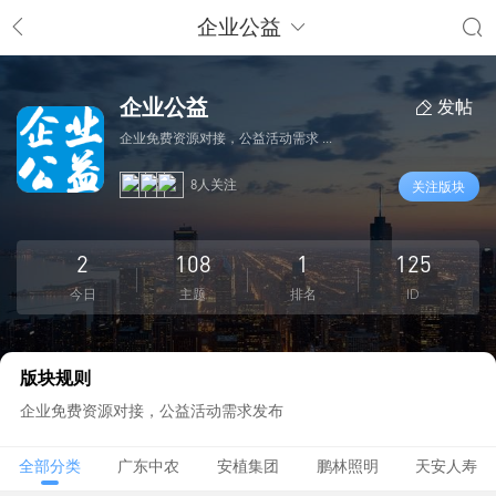
企业公益
企业公益
发帖
企业免费资源对接，公益活动需求 ...
8人关注
关注版块
2
108
1
125
今日
主题
排名
ID
版块规则
企业免费资源对接，公益活动需求发布
全部分类
广东中农
安植集团
鹏林照明
天安人寿