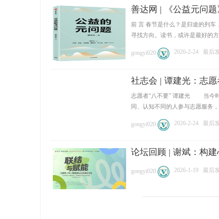
善达网 | 《公益元问
前 言 春节是什么？是归途的列
寻找方向。读书，或许是最好的方式 
2026-2-24
最后发表
gongyi020
社志会 | 谭建光：志愿
志愿者“八不要” 谭建光 当今
同、认知不同的人参与志愿服务，就会
2026-2-24
最后发表
gongyi020
论坛回顾 | 谢斌：
2026-1-19
最后发表
gongyi020