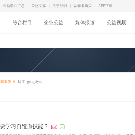
公益歌曲汇总
|
公益文库
|
关于我们
|
认知卡购买
|
APP下载
动
综合栏目
企业公益
媒体报道
公益视频
收藏本版
6
版主:
gongyiyou
要学习自造血技能？