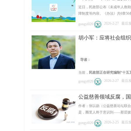
近日，民政部公布《未成年人救助
障制度等内容。《办法》共6章50条，自
2026-2-27
最后发表
gongyi020
胡小军：应将社会组织
导读
：
当前，
民政部正在研究编制“十五
2026-2-27
最后发表
gongyi020
公益慈善领域反腐，国
作者：张以勋（公益慈善论坛联合
是，圈里人终于意识到——那层披在公
2026-2-25
最后发表
gongyi020