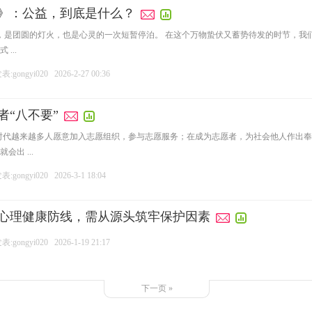
题》：公益，到底是什么？
车，是团圆的灯火，也是心灵的一次短暂停泊。 在这个万物蛰伏又蓄势待发的时节，
...
:gongyi020
2026-2-27 00:36
者“八不要”
时代越来越多人愿意加入志愿组织，参与志愿服务；在成为志愿者，为社会他人作出
出 ...
:gongyi020
2026-3-1 18:04
构建心理健康防线，需从源头筑牢保护因素
:gongyi020
2026-1-19 21:17
下一页 »