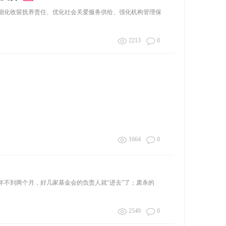
细化收留抚养责任、优化社会关爱服务供给、强化机构管理保
2213
0
1664
0
年不到两个月，好几家基金会的负责人就“进去”了；肃杀的
2549
0