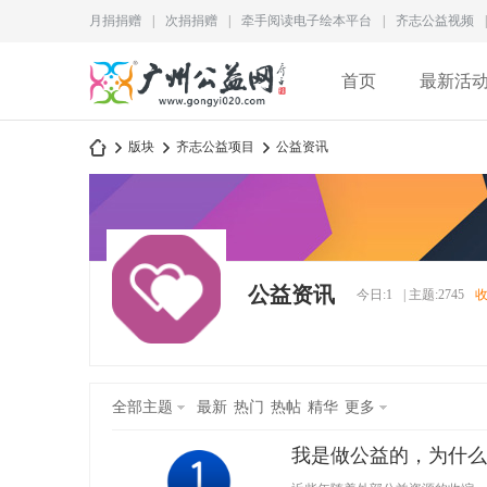
月捐捐赠
|
次捐捐赠
|
牵手阅读电子绘本平台
|
齐志公益视频
|
首页
最新活
版块
齐志公益项目
公益资讯
广
»
›
›
公益资讯
今日:
1
|
主题:
2745
全部主题
最新
热门
热帖
精华
更多
我是做公益的，为什么
州