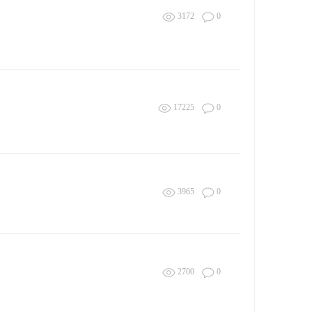
3172
0
17225
0
3965
0
2700
0