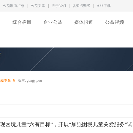
公益歌曲汇总
|
公益文库
|
关于我们
|
认知卡购买
|
APP下载
动
综合栏目
企业公益
媒体报道
公益视频
收藏本版
6
版主:
gongyiyou
现困境儿童“六有目标”，开展“加强困境儿童关爱服务”试