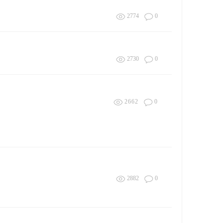
2774
0
2730
0
2662
0
2882
0