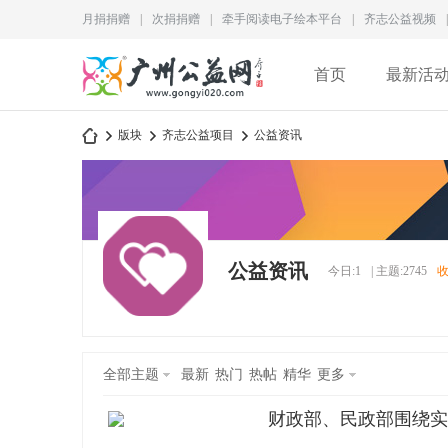
月捐捐赠
|
次捐捐赠
|
牵手阅读电子绘本平台
|
齐志公益视频
|
首页
最新活
版块
齐志公益项目
公益资讯
广
»
›
›
公益资讯
今日:
1
|
主题:
2745
全部主题
最新
热门
热帖
精华
更多
财政部、民政部围绕实
州