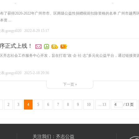
了获得2020-2022年广州市市、区两级公益性捐赠税前扣除资格的名单 广州市越
 ...
:gongyi020
2022-8-29 15:17
程序正式上线！
秀区齐志社会工作服务中心开发，旨在打造“政·企·社·志”多元化公益平台，通过链接
:gongyi020
2025-2-18 20:36
下一页 »
2
3
4
5
6
7
8
9
10
... 13
/ 13 页
关注我们：齐志公益