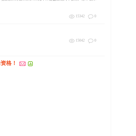
15342
0
15042
0
除资格！