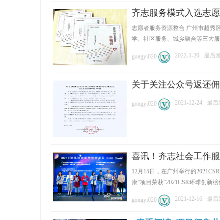
齐志服务模式入选志愿
志愿者服务资源整合 广州市越秀
学、社区服务、城乡融合等三大服 .
2022-1-20
最后发表
gongyi020
关于关注公众号返还佣
2021-12-24
最后发
gongyi020
喜讯！齐志社会工作服务
12月15日，在广州举行的202
康”项目荣获“2021CSR环球创新榜优
2021-12-16
最后发
gongyi020