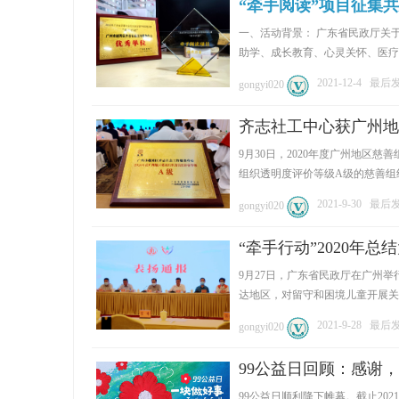
“牵手阅读”项目征集
一、活动背景： 广东省民政厅关于
助学、成长教育、心灵关怀、医疗帮扶
2021-12-4
最后发表
gongyi020
齐志社工中心获广州地
9月30日，2020年度广州地区
组织透明度评价等级A级的慈善组织颁
2021-9-30
最后发表
gongyi020
“牵手行动”2020年
9月27日，广东省民政厅在广州举行
达地区，对留守和困境儿童开展关爱帮
2021-9-28
最后发表
gongyi020
99公益日回顾：感谢
99公益日顺利降下帷幕。截止202