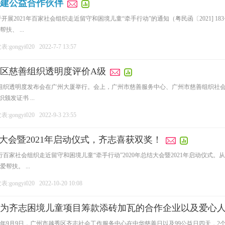
共建公益合作伙伴
开展2021年百家社会组织走近留守和困境儿童“牵手行动”的通知（粤民函〔2021] 
、 ...
:gongyi020
2022-7-7 13:57
区慈善组织透明度评价A级
慈善组织透明度发布会在广州大厦举行。会上，广州市慈善服务中心、广州市慈善组织社会
发证书 ...
:gongyi020
2022-9-3 23:55
总结大会暨2021年启动仪式，齐志喜获双奖！
百家社会组织走近留守和困境儿童“牵手行动”2020年总结大会暨2021年启动仪式。从即
扶。 ...
:gongyi020
2022-10-20 10:08
，为齐志困境儿童项目筹款添砖加瓦的合作企业以及爱心
1年9月9日，广州市越秀区齐志社会工作服务中心在中华慈善日以及99公益日四天，2个项