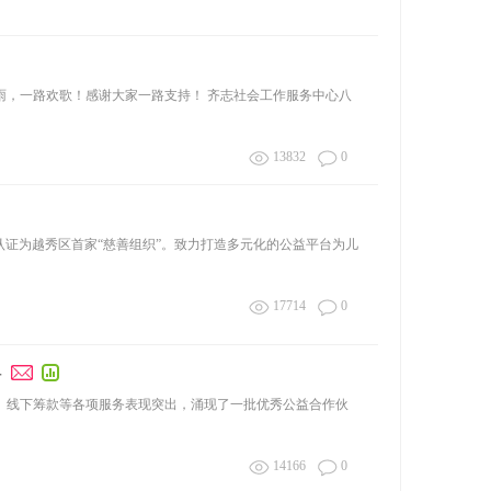
2）！一路风雨，一路欢歌！感谢大家一路支持！ 齐志社会工作服务中心八
13832
0
，获认证为越秀区首家“慈善组织”。致力打造多元化的公益平台为儿
17714
0
单
站、线下筹款等各项服务表现突出，涌现了一批优秀公益合作伙
14166
0