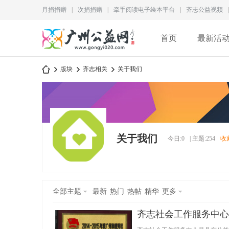
月捐捐赠
|
次捐捐赠
|
牵手阅读电子绘本平台
|
齐志公益视频
|
首页
最新活
版块
齐志相关
关于我们
广
»
›
›
关于我们
今日:
0
|
主题:
254
收
全部主题
最新
热门
热帖
精华
更多
齐志社会工作服务中心
州