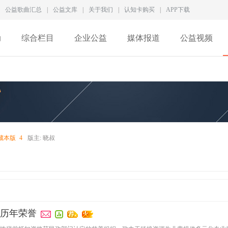
公益歌曲汇总
|
公益文库
|
关于我们
|
认知卡购买
|
APP下载
动
综合栏目
企业公益
媒体报道
公益视频
藏本版
4
版主:
晓叔
历年荣誉