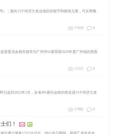
183号）；面向15个经济欠发达地区的留守和困境儿童，可从帮教
17630
0
监督委员会相关领导为广州市61家荣获2020年度广州地区慈善
15525
0
日起到2022年2月，全省491家社会组织将走进15个经济欠发
17982
0
人士们！
目累计筹集132124.93元，99公益日期间，获得广东中农木