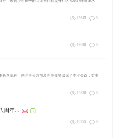
服务，改善乡村孩子的阅读条件和提升社区儿童心理健康水
13645
0
13680
0
事长李晓辉、副理事长方旭及理事苏赞出席了本次会议，监事
12858
0
周年...
16255
0