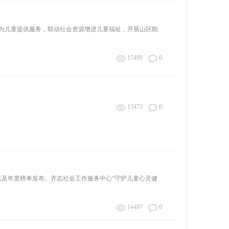
念为儿童提供服务，联动社会资源增进儿童福祉，开展山区助
15499
0
13473
0
事”以及年度榜单发布。齐志社会工作服务中心“守护儿童心灵健
14497
0