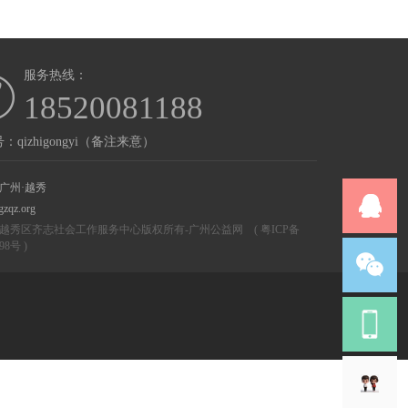
服务热线：
18520081188
：qizhigongyi（备注来意）
广州·越秀
gzqz.org
越秀区齐志社会工作服务中心版权所有-
广州公益网
(
粤ICP备
298号
)