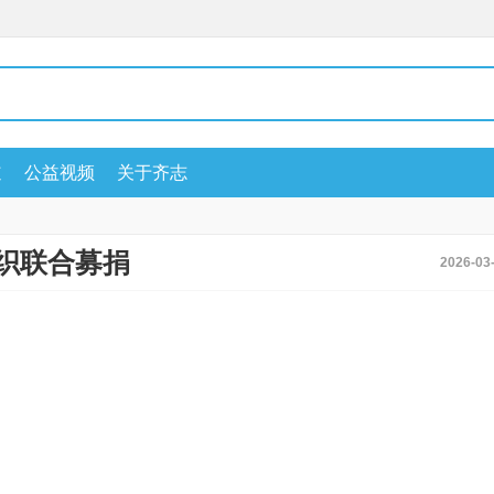
道
公益视频
关于齐志
织联合募捐
2026-03