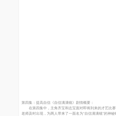
州
公
第四集：提高自信《自信满满镜》剧情概要：
在第四集中，主角齐宝和志宝面对即将到来的才艺比赛感
益
老师及时出现，为两人带来了一面名为“自信满满镜”的神