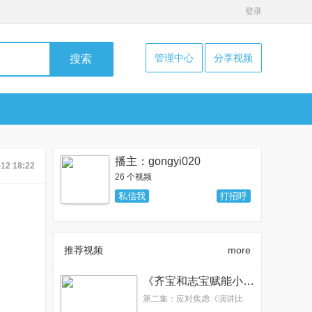
登录
管理中心
分享视频
搜索
播主：gongyi020
-12 18:22
26 个视频
私信我
打招呼
推荐视频
more
《齐宝和志宝赋能小故事》第二集：应对焦虑
第二集：应对焦虑《演讲比
赛》