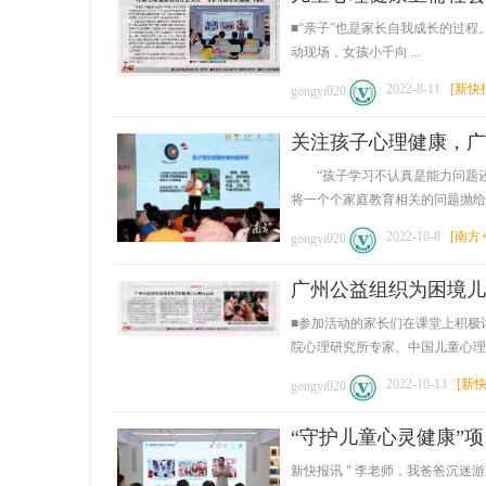
■“亲子”也是家长自我成长的过程
动现场，女孩小千向 ...
2022-8-11
[
新快
gongyi020
关注孩子心理健康，广
“孩子学习不认真是能力问题还
将一个个家庭教育相关的问题抛给了台
2022-10-8
[
南方
gongyi020
广州公益组织为困境儿
■参加活动的家长们在课堂上积极
院心理研究所专家、中国儿童心理研究
2022-10-13
[
新
gongyi020
“守护儿童心灵健康”
新快报讯 " 李老师，我爸爸沉迷游