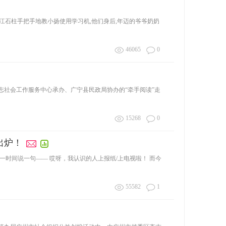
,江石柱手把手地教小扬使用学习机,他们身后,年迈的爷爷奶奶
46065
0
社会工作服务中心承办、广宁县民政局协办的“牵手阅读”走
15268
0
出炉！
时间说一句—— 哎呀，我认识的人上报纸/上电视啦！ 而今
55582
1