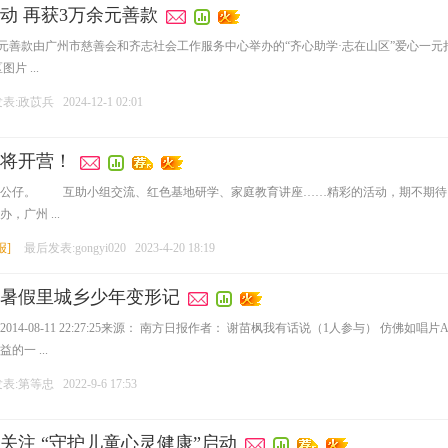
动 再获3万余元善款
元善款由广州市慈善会和齐志社会工作服务中心举办的“齐心助学·志在山区”爱心一元捐
 ...
表:政苡兵
2024-12-1 02:01
将开营！
和公仔。 互助小组交流、红色基地研学、家庭教育讲座……精彩的活动，期不期待
广州 ...
报
]
最后发表:gongyi020
2023-4-20 18:19
暑假里城乡少年变形记
14-08-11 22:27:25来源： 南方日报作者： 谢苗枫我有话说（1人参与） 仿
一 ...
表:第等忠
2022-9-6 17:53
关注 “守护儿童心灵健康”启动