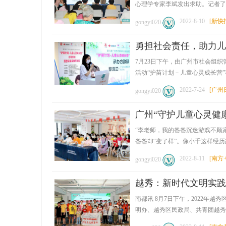
心理学专家李斌发出求助。记者了解到
2022-8-10
[
新快
gongyi020
勇担社会责任，助力儿
7月23日下午，由广州市社会组
活动“护苗计划－儿童心灵成长营”项目
2022-7-24
[
广州
gongyi020
广州“守护儿童心灵健
“李老师，我的爸爸沉迷游戏不顾
爸爸却“变了样”。像小千这样经历家庭
2022-8-11
[
南方
gongyi020
越秀：新时代文明实践
南都讯 8月7日下午，2022
明办、越秀区民政局、共青团越秀区委