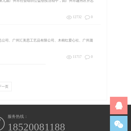
第九届广州市社会组织公益创投活动中，由广州市越秀区齐志
12732
0
下，广东中农企业总公司、广州汇美思工艺品有限公司、木棉红爱心社、广州晟
11717
0
下一页
服务热线：
18520081188