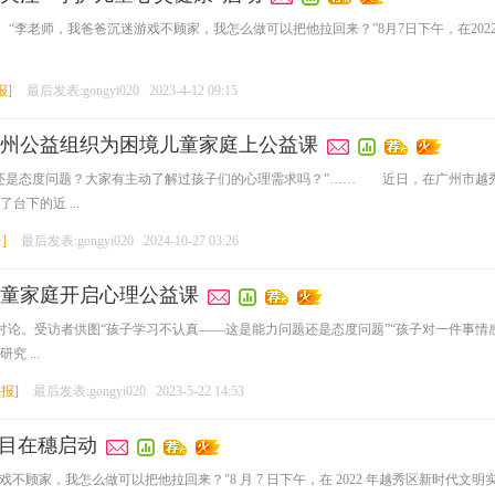
。 “李老师，我爸爸沉迷游戏不顾家，我怎么做可以把他拉回来？”8月7日下午，在20
报
]
最后发表:gongyi020
2023-4-12 09:15
州公益组织为困境儿童家庭上公益课
是态度问题？大家有主动了解过孩子们的心理需求吗？”…… 近日，在广州市越秀
下的近 ...
+
]
最后发表:gongyi020
2024-10-27 03:26
童家庭开启心理公益课
讨论。受访者供图“孩子学习不认真——这是能力问题还是态度问题”“孩子对一件事情
 ...
快报
]
最后发表:gongyi020
2023-5-22 14:53
项目在穗启动
戏不顾家，我怎么做可以把他拉回来？"8 月 7 日下午，在 2022 年越秀区新时代文明