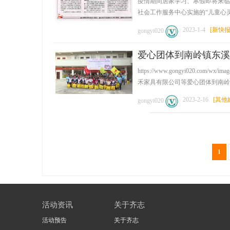
疫情期间居家学习、寒假即将来临
社会工作服务中心实施的“儿童心灵成长
2023-1-4
[
新快
gongyi020
爱心团体到南岭镇东溪
https://www.gongyi0
禾家具有限公司等爱心团体到南岭镇东
2023-2-16
[
其他
gongyi020
1
活动资讯
关于齐志
活动预告
关于齐志