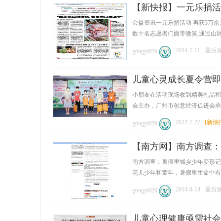
【新快报】一元乐捐活
公益资讯一元乐捐活动 再获3万余
数十名志愿者们面带微笑,通过山区图片
2014-7-11
最后发
gongyi020
网
儿童心灵成长夏令营即
小朋友在活动现场收到精美礼品
会主办，广州市创意经济促进会承办，
2022-7-27
[
新快
gongyi020
【南方网】南方调查：
南方调查：暑假里城乡少年变形记20
花儿少年和童年，暑假里生命中有益的
2014-8-18
最后发
gongyi020
儿童心理健康亟需社会