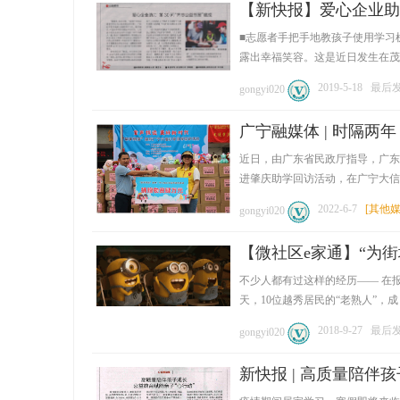
【新快报】爱心企业助
■志愿者手把手地教孩子使用学习机
露出幸福笑容。这是近日发生在茂名高
2019-5-18
最后发表
gongyi020
广宁融媒体 | 时隔
近日，由广东省民政厅指导，广东
进肇庆助学回访活动，在广宁大信小学
2022-6-7
[
其他
gongyi020
【微社区e家通】“为
不少人都有过这样的经历—— 在
天，10位越秀居民的“老熟人”，成 .
2018-9-27
最后发表
gongyi020
新快报 | 高质量陪伴