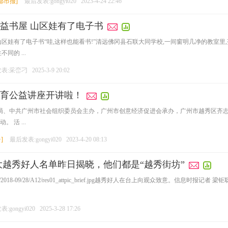
都市报
]
最后发表:gongyi020
2023-4-24 22:46
益书屋 山区娃有了电子书
山区娃有了电子书“哇,这样也能看书!”清远佛冈县石联大同学校,一间窗明几净的教室
同的 ...
表:采峦刁
2025-3-9 20:02
育公益讲座开讲啦！
理局、中共广州市社会组织委员会主办，广州市创意经济促进会承办，广州市越秀区齐志
 活 ...
+
]
最后发表:gongyi020
2023-4-20 08:13
十大越秀好人名单昨日揭晓，他们都是“越秀街坊”
her/1/1/2018-09/28/A12/res01_attpic_brief.jpg越秀好人在台上向观众致意。信息时报记者 梁钜聪 摄 http
:gongyi020
2025-3-28 17:26