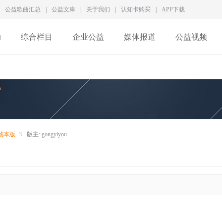
公益歌曲汇总
|
公益文库
|
关于我们
|
认知卡购买
|
APP下载
动
综合栏目
企业公益
媒体报道
公益视频
藏本版
3
版主:
gongyiyou