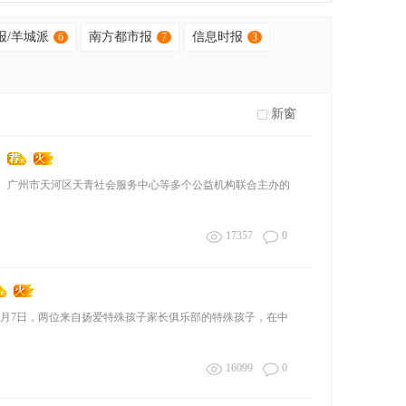
收起
报/羊城派
南方都市报
信息时报
6
7
3
新窗
乐部、广州市天河区天青社会服务中心等多个公益机构联合主办的
17357
0
”9月7日，两位来自扬爱特殊孩子家长俱乐部的特殊孩子，在中
16099
0