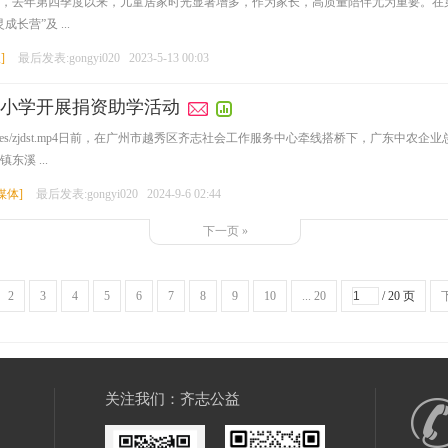
，去年第四季度以来，儿童居家时光显著增多，作为家长，高质量陪伴尤为重要。在
营”及 ...
报
]
最后发表:gongyi020
2023-5-13 00:03
小学开展捐资助学活动
20.com/wx/images/zjdst.mp4日前，在广州市越秀区齐志社会工作服务中心牵线搭桥
溪 ...
媒体
]
最后发表:gongyi020
2024-9-6 02:44
下一页 »
2
3
4
5
6
7
8
9
10
... 20
/ 20 页
关注我们：齐志公益