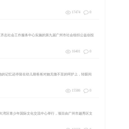
17474
0
区齐志社会工作服务中心实施的第九届广州市社会组织公益创投
16401
0
她的记忆还停留在幼儿期爸爸对她无微不至的呵护上，转眼间
15586
0
港澳大湾区青少年国际文化交流中心举行，项目由广州市越秀区文