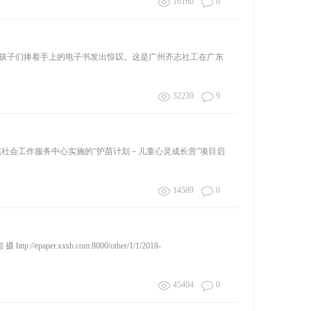
16160
0
里,孩子们捧着手上的电子书发出惊叹。这是广州齐志社工在广东
32239
9
社会工作服务中心实施的“护苗计划－儿童心灵成长营”项目启
14589
0
://epaper.xxsb.com:8000/other/1/1/2018-
45404
0