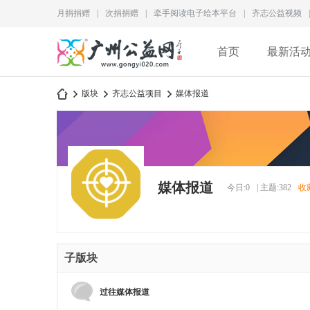
月捐捐赠
|
次捐捐赠
|
牵手阅读电子绘本平台
|
齐志公益视频
|
首页
最新活
版块
齐志公益项目
媒体报道
广
»
›
›
媒体报道
今日:
0
|
主题:
382
收
子版块
州
过往媒体报道