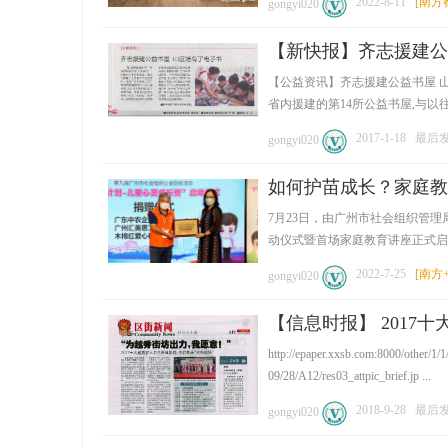
2022-8-11
[
南方
gongyi020
【新快报】齐志援建公
【公益资讯】齐志援建公益书屋 
省内援建的第14所公益书屋,与以往不
2017-1-18
最后发
gongyi020
如何护苗成长？家庭教
7月23日，由广州市社会组织管
动仪式暨首场家庭教育讲座正式启动。
2022-7-25
[
南方
gongyi020
【信息时报】 2017
http://epaper.xxsb.com:8000/ot
09/28/A12/res03_attpic_brief.jp ...
2018-9-28
最后发表
gongyi020