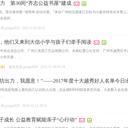
力 第30间“齐志公益书屋”建成
。受访者供图 “很简单,你试试看。”来自广州的志愿者江石柱与小扬并排坐在木凳上
州 ...
:gongyi020
2025-2-18 10:51
两年，他们又来到大信小学与孩子们牵手阅读
中农企业总公司、广州汇美思工艺品有限公司、木棉红爱心社支持，广州市越秀区齐志
开展， ...
媒体
]
最后发表:gongyi020
2023-11-30 01:24
街坊出力，我愿意！”——2017年度十大越秀好人名单今日
报纸或是电视上看到自己认识的人出现，总会感到特别惊喜甚至兴奋，大多数人会在第一
..
:gongyi020
2024-10-12 20:33
孩子成长 公益教育赋能亲子“心行动”