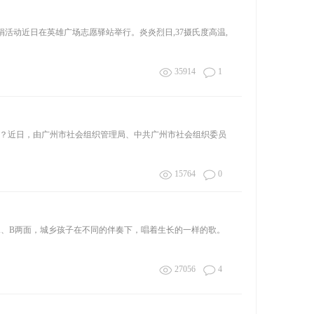
活动近日在英雄广场志愿驿站举行。炎炎烈日,37摄氏度高温,
35914
1
？近日，由广州市社会组织管理局、中共广州市社会组织委员
15764
0
佛如唱片A、B两面，城乡孩子在不同的伴奏下，唱着生长的一样的歌。
27056
4