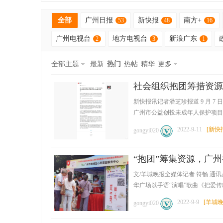
全部
广州日报
新快报
南方+
53
48
16
广州电视台
地方电视台
新浪广东
2
3
1
全部主题
最新
热门
热帖
精华
更多
社会组织抱团筹措资源
公
新快报讯记者潘芝珍报道 9 月
广州市公益创投未成年人保护项目展暨 9
2022-9-11
[
新快
gongyi020
“抱团”筹集资源，广州
文/羊城晚报全媒体记者 符畅 
华广场以手语“演唱”歌曲《把爱传出去
益
2022-9-9
[
羊城晚
gongyi020