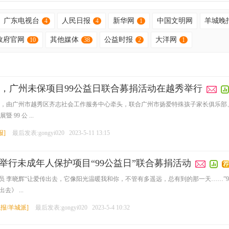
广东电视台
人民日报
新华网
中国文明网
羊城晚
4
4
1
政府官网
其他媒体
公益时报
大洋网
10
38
2
1
，广州未保项目99公益日联合募捐活动在越秀举行
 7 日，由广州市越秀区齐志社会工作服务中心牵头，联合广州市扬爱特殊孩子家长俱
9 公 ...
报
]
最后发表:gongyi020
2023-5-11 13:15
举行未成年人保护项目“99公益日”联合募捐活动
通讯员 李晓辉“让爱传出去，它像阳光温暖我和你，不管有多遥远，总有到的那一天……
》 ...
报/羊城派
]
最后发表:gongyi020
2023-5-4 10:32