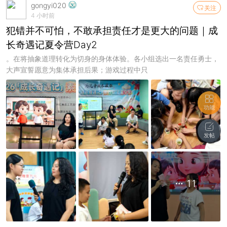
gongyi020
关注
4 小时前
犯错并不可怕，不敢承担责任才是更大的问题｜成
长奇遇记夏令营Day2
。在将抽象道理转化为切身的身体体验。各小组选出一名责任勇士，
大声宣誓愿意为集体承担后果；游戏过程中只
功能
发帖
11