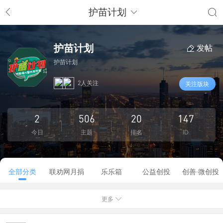
护苗计划
护苗计划
发帖
护苗计划
2人关注
关注版块
2
506
20
147
今日
主题
排名
ID
全部分类
联劝网月捐
乐乐箱
公益创投
创善·微创投
更多