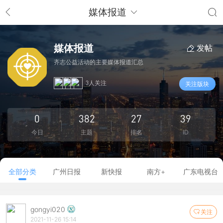
媒体报道
媒体报道
发帖
齐志公益活动的主要媒体报道汇总
3人关注
关注版块
0
382
27
39
今日
主题
排名
ID
全部分类
广州日报
新快报
南方+
广东电视台
gongyi020
关注
2021-11-26 15:14