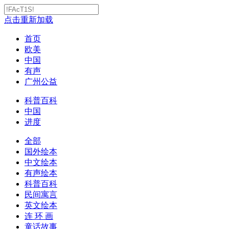
点击重新加载
首页
欧美
中国
有声
广州公益
科普百科
中国
进度
全部
国外绘本
中文绘本
有声绘本
科普百科
民间寓言
英文绘本
连 环 画
童话故事