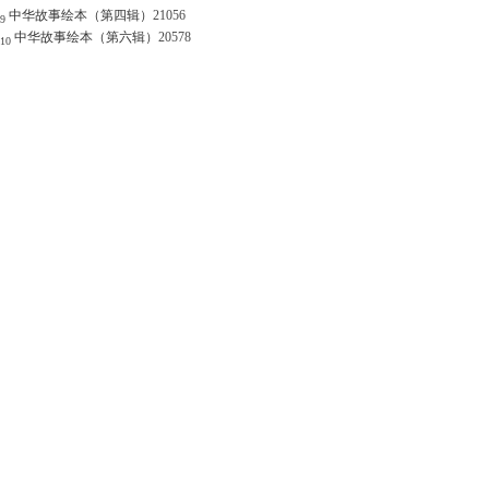
中华故事绘本（第四辑）
21056
9
中华故事绘本（第六辑）
20578
10