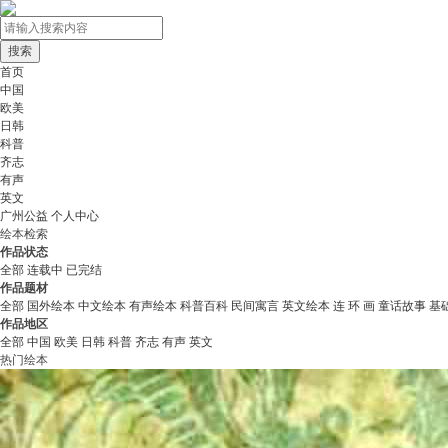
首页
中国
欧美
日韩
科普
齐志
有声
英文
广州公益
个人中心
绘本检索
作品状态
全部
连载中
已完结
作品题材
全部
国外绘本
中文绘本
有声绘本
科普百科
民间寓言
英文绘本
连 环 画
童话故事
基
作品地区
全部
中国
欧美
日韩
科普
齐志
有声
英文
热门绘本