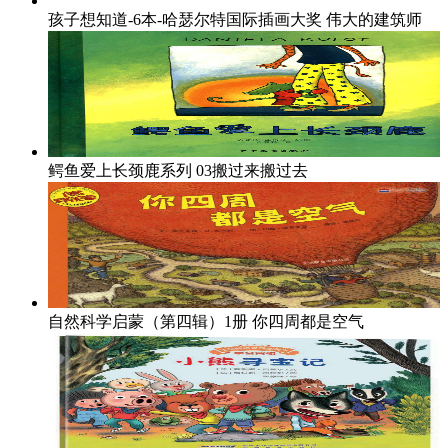
孩子想知道-6本-哈瑟尔特国际插画大奖
伟大的建筑师
鳄鱼爱上长颈鹿系列
03搬过来搬过去
自然科学启蒙（第四辑）1册
你四周都是空气