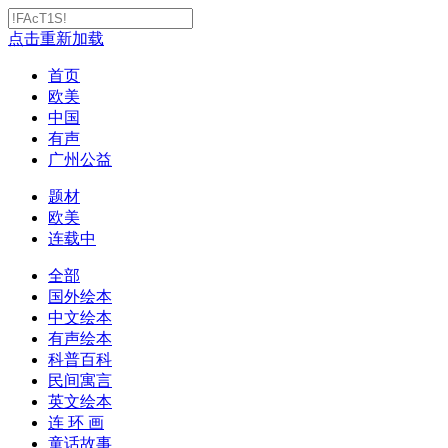
点击重新加载
首页
欧美
中国
有声
广州公益
题材
欧美
连载中
全部
国外绘本
中文绘本
有声绘本
科普百科
民间寓言
英文绘本
连 环 画
童话故事