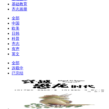
基础教育
齐志画册
全部
中国
欧美
日韩
科普
齐志
有声
英文
全部
连载中
已完结