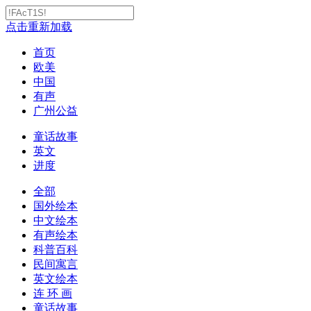
点击重新加载
首页
欧美
中国
有声
广州公益
童话故事
英文
进度
全部
国外绘本
中文绘本
有声绘本
科普百科
民间寓言
英文绘本
连 环 画
童话故事