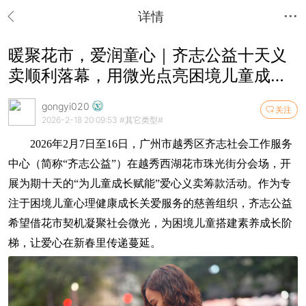
详情
暖聚花市，爱润童心｜齐志公益十天义
卖顺利落幕，用微光点亮困境儿童成长
路
gongyi020
关注
2026-2-18 20:09:53
#其它类型#
2026年2月7日至16日，广州市越秀区齐志社会工作服务
中心（简称“齐志公益”）在越秀西湖花市珠光街分会场，开
展为期十天的“为儿童成长赋能”爱心义卖筹款活动。作为专
注于困境儿童心理健康成长关爱服务的慈善组织，齐志公益
希望借花市契机凝聚社会微光，为困境儿童搭建素养成长阶
梯，让爱心在新春里传递蔓延。