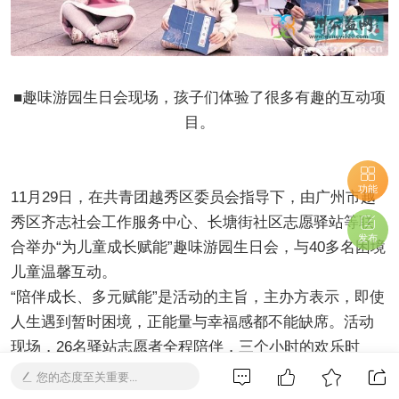
■趣味游园生日会现场，孩子们体验了很多有趣的互动项
目。
功能
11月29日，在共青团越秀区委员会指导下，由广州市越
秀区齐志社会工作服务中心、长塘街社区志愿驿站等联
发布
合举办“为儿童成长赋能”趣味游园生日会，与40多名困境
儿童温馨互动。
“陪伴成长、多元赋能”是活动的主旨，主办方表示，即使
人生遇到暂时困境，正能量与幸福感都不能缺席。活动
现场，26名驿站志愿者全程陪伴，三个小时的欢乐时
光，激活了周末的平静。
您的态度至关重要...
来自东山培正小学的两位小志愿者献唱了《为儿童成长