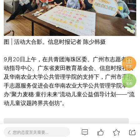
图 | 活动大合影。信息时报记者 陈少韩摄
9月20日上午，在共青团海珠区委、广州市志愿者行
功能
动指导中心、广东省麦田教育基金会、信息时报社以
及华南农业大学公共管理学院的支持下，广州市手拉
发布
手志愿服务促进会在华南农业大学公共管理学院举
办“聚力麦穗·童行未来”流动儿童公益倡导计划——“流
动儿童议题跨界共创坊”。
您的态度至关重要...